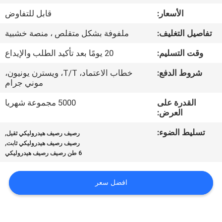
ضبط
الأسعار:
قابل للتفاوض
الجودة
تفاصيل التغليف:
ملفوفة بشكل متقلص ، منصة خشبية
اتصل
وقت التسليم:
20 يومًا بعد تأكيد الطلب والإيداع
بنا
شروط الدفع:
خطاب الاعتماد، T/T، ويسترن يونيون،
موني جرام
أخبار
القدرة على
5000 مجموعة شهريا
العرض:
تسليط الضوء:
,
خريطة
رصيف رصيف هيدروليكي ثقيل
,
رصيف رصيف هيدروليكي ثابت
الموقع
6 طن رصيف رصيف هيدروليكي
سياسة
افضل سعر
الخصوصية