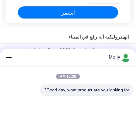
استمر
الهيدروليكية آلة رفع في الميناء
منحدر حوض هيدروليكي ثابت DCQ6-0.7 سعة التحميل 6 طن
Molly
10 طن ثابت الهيدروليكية حوض مستوي ، المحمولة تحميل منحدر قفص
الاتهام DCQ10-0.7
10:36 AM
مخصص ثابت الهيدروليكية حوض مستوي ، مستودع حوض سلالم DCQ8-
0.7
Good day, what product are you looking for?
فئات شعبية
جميع
رافعة شوكية الجر 
أجزاء البطارية رافعة 
البطارية
شوكية