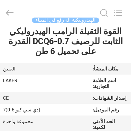
2026
LAKER
AUTOPARTS
CO.,LIMITED.
All
الهيدروليكية آلة رفع في الميناء
Rights
Reserved.
القوة الثقيلة الرامب الهيدروليكي
منزل
الثابت للرصيف DCQ6-0.7 القدرة
المنتجات
على تحميل 6 طن
حول
مكان المنشأ:
الصين
بنا
اسم العلامة
LAKER
التجارية:
جولة
إصدار الشهادات:
CE
في
رقم الموديل:
(دي سي كيو 6-0)7
المعمل
الحد الأدنى
مجموعة واحدة
لكمية: