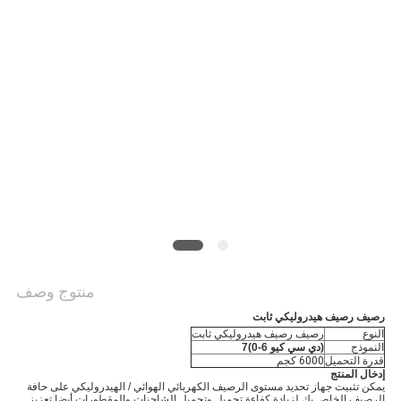
منتوج وصف
رصيف رصيف هيدروليكي ثابت
النوع
رصيف رصيف هيدروليكي ثابت
النموذج
(دي سي كيو 6-0)7
قدرة التحميل
6000 كجم
إدخال المنتج
يمكن تثبيت جهاز تحديد مستوى الرصيف الكهربائي الهوائي / الهيدروليكي على حافة
الرصيف الخاص بك لزيادة كفاءة تحميل وتحميل الشاحنات والمقطورات.أيضا تعزيز