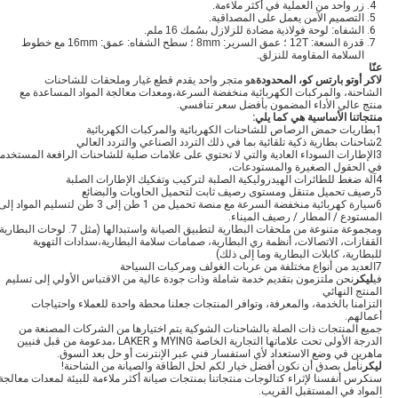
زر واحد من العملية في أكثر ملاءمة.
التصميم الآمن يعمل على المصداقية.
الشفاه: لوحة فولاذية مضادة للزلازل بسُمك 16 ملم.
قدرة السعة: 12T ؛ عمق السرير: 8mm ؛ سطح الشفاه: عمق: 16mm مع خطوط
السلامة المقاومة للنزلق.
عنّا
لاكر أوتو بارتس كو، المحدودة
هو متجر واحد يقدم قطع غيار وملحقات للشاحنات
الشاحنة، والمركبات الكهربائية منخفضة السرعة،ومعدات معالجة المواد المساعدة مع
منتج عالي الأداء المضمون بأفضل سعر تنافسي.
منتجاتنا الأساسية هي كما يلي
:
1بطاريات حمض الرصاص للشاحنات الكهربائية والمركبات الكهربائية
2شاحنات بطارية ذكية تلقائية بما في ذلك التردد الصناعي والتردد العالي
3الإطارات السوداء العادية والتي لا تحتوي على علامات صلبة للشاحنات الرافعة المستخدم
في الحقول الصغيرة والمستودعات،
4آلة ضغط للطائرات الهيدروليكية الصلبة لتركيب وتفكيك الإطارات الصلبة
5رصيف تحميل متنقل ومستوى رصيف ثابت لتحميل الحاويات والبضائع
6سيارة كهربائية منخفضة السرعة مع منصة تحميل من 1 طن إلى 3 طن لتسليم المواد إل
المستودع / المطار / رصيف الميناء.
ومجموعة متنوعة من ملحقات البطارية لتطبيق الصيانة واستبدالها (مثل 7. لوحات البطا
القفازات، الاتصالات، أنظمة ري البطارية، صمامات سلامة البطارية،سدادات التهوية
للبطارية، كابلات البطارية وما إلى ذلك)
7العديد من أنواع مختلفة من عربات الغولف ومركبات السياحة
في
ليكر
نحن ملتزمون بتقديم خدمة شاملة وذات جودة عالية من الاقتباس الأولي إلى تسليم
المنتج النهائي
التزامنا بالخدمة، والمعرفة، وتوافر المنتجات جعلنا محطة واحدة للعملاء واحتياجات
أعمالهم.
جميع المنتجات ذات الصلة بالشاحنات الشوكية يتم اختيارها من الشركات المصنعة من
الدرجة الأولى تحت علاماتها التجارية الخاصة MYING و LAKER ،مدعومة من قبل فنيين
ماهرين في وضع الاستعداد لأي استفسار فني عبر الإنترنت أو حل بعد السوق.
ليكر
نأمل بصدق أن نكون أفضل خيار لكم لحل الطاقة والصيانة من الشاحنة!
سنكرس أنفسنا لإثراء كتالوجات منتجاتنا بمنتجات صيانة أكثر ملاءمة للبيئة لمعدات معالجة
المواد في المستقبل القريب.