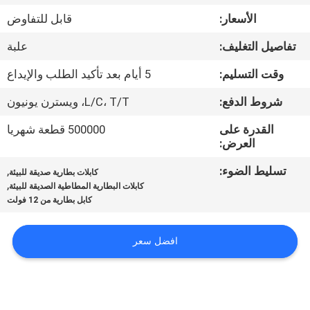
ضبط
الأسعار:
قابل للتفاوض
الجودة
تفاصيل التغليف:
علبة
اتصل
وقت التسليم:
5 أيام بعد تأكيد الطلب والإيداع
بنا
شروط الدفع:
L/C، T/T، ويسترن يونيون
القدرة على
500000 قطعة شهريا
أخبار
العرض:
تسليط الضوء:
,
كابلات بطارية صديقة للبيئة
,
خريطة
كابلات البطارية المطاطية الصديقة للبيئة
كابل بطارية من 12 فولت
الموقع
افضل سعر
سياسة
الخصوصية