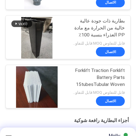
الاتصال
بطارية ذات جودة عالية
خالية من الحرارة مع مادة
PP العذراء بنسبة 100٪
وحجم قابل للتخصيص -
قابل للتفاوض MOQ:قابل للتفاوض
صندوق BCI
الاتصال
Forklift Traction Forklift
Battery Parts
15tubesTubular Woven
Battery Gauntlet
قابل للتفاوض MOQ:قابل للتفاوض
الاتصال
أجزاء البطارية رافعة شوكية
حصص بطارية الكهرباء الكهربائية الكهربائية
Molly