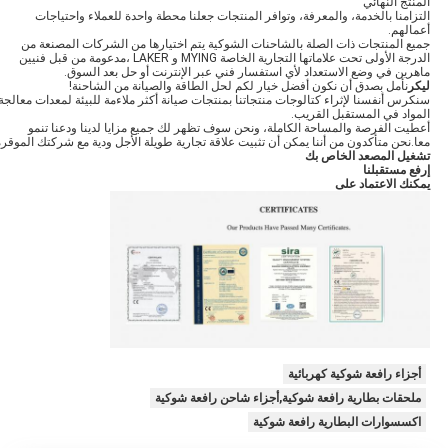
المنتج النهائي
التزامنا بالخدمة، والمعرفة، وتوافر المنتجات جعلنا محطة واحدة للعملاء واحتياجات
أعمالهم.
جميع المنتجات ذات الصلة بالشاحنات الشوكية يتم اختيارها من الشركات المصنعة من
الدرجة الأولى تحت علاماتها التجارية الخاصة MYING و LAKER ،مدعومة من قبل فنيين
ماهرين في وضع الاستعداد لأي استفسار فني عبر الإنترنت أو حل بعد السوق.
ليكر
نأمل بصدق أن نكون أفضل خيار لكم لحل الطاقة والصيانة من الشاحنة!
سنكرس أنفسنا لإثراء كتالوجات منتجاتنا بمنتجات صيانة أكثر ملاءمة للبيئة لمعدات معالجة
المواد في المستقبل القريب.
أعطيت الفرصة والمساحة الكاملة، ونحن سوف تظهر لك جميع مزايا لدينا ودعنا تنمو
معا.نحن متأكدون من أننا يمكن أن تثبيت علاقة تجارية طويلة الأجل ودية مع شركتك الموقرة
تشغيل المصعد الخاص بك
إرفع مستقبلنا
يمكنك الاعتماد على
أجزاء رافعة شوكية كهربائية
ملحقات بطارية رافعة شوكية,أجزاء شاحن رافعة شوكية
اكسسوارات البطارية رافعة شوكية