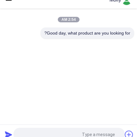
M10 المهنية الجر بطارية بولت برغي اللون الأسود مع رئيس البلاستيك
2:54 AM
الحجم M أجزاء البطارية رافعة شوكية ، البطارية تنفيس التوصيل تعويم
طول 67 مم مادة PP
Good day, what product are you looking for?
فئات شعبية
جميع
رافعة شوكية الجر 
أجزاء البطارية رافعة 
البطارية
شوكية
موصل البطارية رافعة 
رافعة شوكية لشحن 
شوكية
البطاريات
رافعة شوكية الاطارات 
المكعب الكهربائي
آلة الصحافة
الهيدروليكية آلة رفع 
اطارات الرافعات 
في الميناء
الشوكيه الصلبة
طلب اقتباس