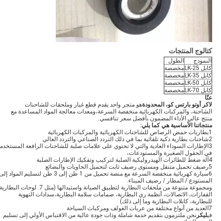
كتالوج المنتجات
النموذج
الطول
كابل LK-25
مخصصة
كابل LK-35
مخصصة
كابل LK-50
مخصصة
كابل LK-70
مخصصة
عنّا
لاكر أوتو بارتس كو، المحدودة
هو متجر واحد يقدم قطع غيار وملحقات للشاحنات
الشاحنة، والمركبات الكهربائية منخفضة السرعة،ومعدات معالجة المواد المساعدة مع
منتج عالي الأداء المضمون بأفضل سعر تنافسي.
منتجاتنا الأساسية هي كما يلي
:
1بطاريات حمض الرصاص للشاحنات الكهربائية والمركبات الكهربائية
2شاحنات بطارية ذكية تلقائية بما في ذلك التردد الصناعي والتردد العالي
3الإطارات السوداء العادية والتي لا تحتوي على علامات صلبة للشاحنات الرافعة المستخدم
في الحقول الصغيرة والمستودعات،
4آلة ضغط للطائرات الهيدروليكية الصلبة لتركيب وتفكيك الإطارات الصلبة
5رصيف تحميل متنقل ومستوى رصيف ثابت لتحميل الحاويات والبضائع
6سيارة كهربائية منخفضة السرعة مع منصة تحميل من 1 طن إلى 3 طن لتسليم المواد إل
المستودع / المطار / رصيف الميناء.
ومجموعة متنوعة من ملحقات البطارية لتطبيق الصيانة واستبدالها (مثل 7. لوحات البطا
القفازات، الاتصالات، أنظمة ري البطارية، صمامات سلامة البطارية،سدادات التهوية
للبطارية، كابلات البطارية وما إلى ذلك)
7العديد من أنواع مختلفة من عربات الغولف ومركبات السياحة
في
ليكر
نحن ملتزمون بتقديم خدمة شاملة وذات جودة عالية من الاقتباس الأولي إلى تسليم