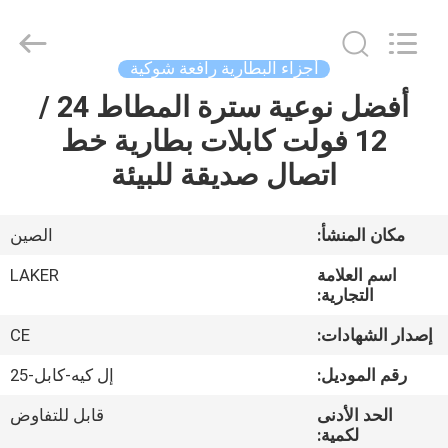
2026
LAKER
AUTOPARTS
CO.,LIMITED.
All
أجزاء البطارية رافعة شوكية
Rights
Reserved.
أفضل نوعية سترة المطاط 24 /
منزل
12 فولت كابلات بطارية خط
المنتجات
اتصال صديقة للبيئة
حول
مكان المنشأ:
الصين
بنا
اسم العلامة
LAKER
التجارية:
جولة
إصدار الشهادات:
CE
في
رقم الموديل:
إل كيه-كابل-25
المعمل
الحد الأدنى
قابل للتفاوض
لكمية: