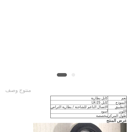
منتوج وصف
نعم
كابل بطارية
النموذج
كابل LK-25
التطبيق
الاتصال الناعم للشاحنة / بطارية التراص
اللون
أسود
طول المركز
مخصصة
عرض المنتج