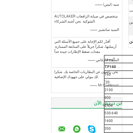
—— سيد (ليس)
AUTOLAKER متخصص في صيانة الرافعات
الشوكية. نحن أشبه الشركاء.
ين
—— السيد سانشيز
أقدّر لكم الإجابة على جميع الأسئلة التي
أرسلتها، شكراً جزيلاً على المتابعة الممتازة.
معدات ضغط الإطارات جيدة جداً
الوصف
—— السيدة فارغاس
TP160
نحن راضون عن البطاريات الخاصة بك. شكرا
160
لك مولي على جهودك الإضافية.
20'
—— Mr.Cvetkovic
2100
800
ابن دردش الآن
2400
530-640
1600
350