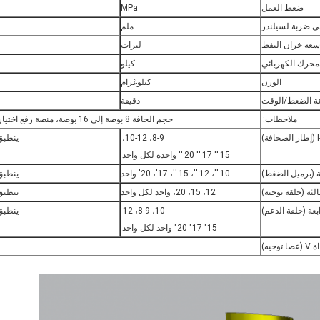
ضغط العمل
MPa
 ضربة لسيلندر
ملم
سعة خزان النفط
لترات
محرك الكهربائي
كيلو
الوزن
كيلوغرام
 الضغط/الوقت
دقيقة
ملاحظات:
حجم الحافة 8 بوصة إلى 16 بوصة، منصة رفع اختيارية، تخصيص مقبول.
)
8-9، 10-12،
ينطبق ع
15 ′′ 17 ′′ 20 ′′ واحدة لكل واحد
نية (برميل الضغط)
10 ′′، 12 ′′، 15 ′′، 17'، 20' واحد
ينطبق ع
ثالثة (حلقة توجيه)
12، 15، 20، واحد لكل واحد
ينطبق ع
ابعة (حلقة الدعم)
10، 8-9، 12
ينطبق ع
15" 17" 20" واحد لكل واحد
(عصا توجيه)