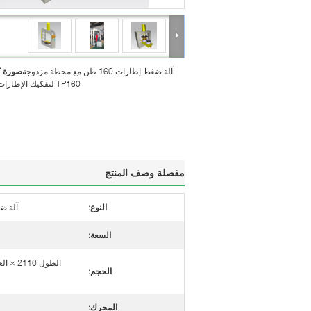
آلة ضغط إطارات 160 طن مع محطة مزدوجة
صورة ك
TP160 لتفكيك الإطارات الصلبة
مفصلة وصف المنتج
النوع:
آلة ض
السعة:
الحجم:
المحرك: