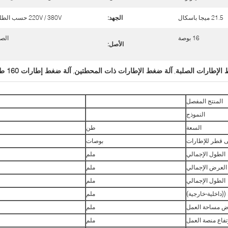
21.5 ميجا باسكال
الجهد:
220V / 380V حسب الطلب
16 بوصة
الص
الأصل:
الإطارات الصلبة
آلة ضغط الإطارات ذات المحطتين
آلة ضغط إطارات 160 طن
,
,
المنتج المفصل
النموذج
السعة
طن
 قطر للإطارات
بوصات
الطول الإجمالي
ملم
العرض الإجمالي
ملم
الطول الإجمالي
ملم
((داخلية-خارجية)
ملم
 مساحة العمل
ملم
تفاع منصة العمل
ملم