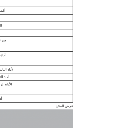
أقصى
ال
سرعة
أداة-I (إطار الصحافة
الأداة الثا
أداة ال
الأداة الر
أداة V 
عرض المنتج