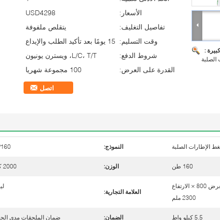
الأسعار:
USD4298
تفاصيل التغليف:
يتقلص ملفوفة
وقت التسليم:
15 يومًا بعد تأكيد الطلب والإيداع
بيرة :
شروط الدفع:
L/C، T/T، ويسترن يونيون
القدرة على العرض:
100 مجموعة شهريا
اتصل
غط الإطارات الصلبة
النموذج:
P160
160 طن
الوزن:
2000 كلغ
الطول 2110 × العرض 800 × الارتفاع
لي
العلامة التجارية:
2300 ملم
5.5 كيلو واط
الضمان:
ضمان الملحقات مدى الحي