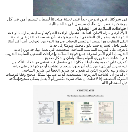
في شركتنا، نحن نحرص جداً على تعبئة منتجاتنا لضمان تسليم آمن في كل
مرةنحن نضمن أن طلبك سيصل في حالة مثالية.
احتياطات السلامة في التشغيل
1أولاً، ارتدي حزام الأمان دائماً عند تشغيل الرافعة الشوكية أو مطبعة إطارات الرافعة
الشوكية.هذا يضمن لك البقاء في المقصورة وتجنب أن يتم سحقكالقفز على شاحنة
النقل المقلوب هو السبب الرئيسي للوفيات في هذا النوع من الحوادث. أنت أكثر أمانًا
بكثير داخل السيارة حيث تكون محميًا ومؤمنًا إلى حد ما.
2تعرف على التدريب المناسب للشاحنة المخصصة التي تعمل بها. خذ دورة إعادة
التدريب إذا لزم الأمر لمعرفة جميع قواعد السلامة وإجراءات التشغيل السليمة.التدريب
على الشاحنات ضروري للقيام بعملك بأمان وبشكل صحيح.
3تعرف على تصميم وتخطيط المكان الذي ستعمل فيه. تمشي من خلاله للتأكد من
عدم تحريك أي شيء من شأنه أن يعيق استخدام الشاحنة أو حركتها.كن على دراية
بالبيئة وانتبه للآخرين الذين قد يقعون عن طريق الخطأ في طريق الشاحنة.
4تأكد من أن الشاحنة المزدوجة المستخدمة قد تم صيانتها بشكل صحيح وفقًا لتوصيات
الشركة المصنعة. إذا لاحظت أن هناك شيء مكسور أو لا يعمل بشكل صحيح،إصلاحه
قبل استخدام الآلة.