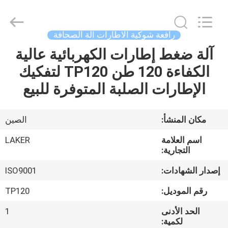
2026
LAKER
AUTOPARTS
CO.,LIMITED.
All
رافعة شوكية الاطارات آلة الصحافة
Rights
Reserved.
آلة ضغط إطارات الكهربائية عالية
منزل
الكفاءة 120 طن TP120 لتفكيك
المنتجات
الإطارات الصلبة المتوفرة للبيع
حول
مكان المنشأ:
الصين
بنا
اسم العلامة
LAKER
التجارية:
جولة
إصدار الشهادات:
ISO9001
في
رقم الموديل:
TP120
المعمل
الحد الأدنى
1
لكمية: