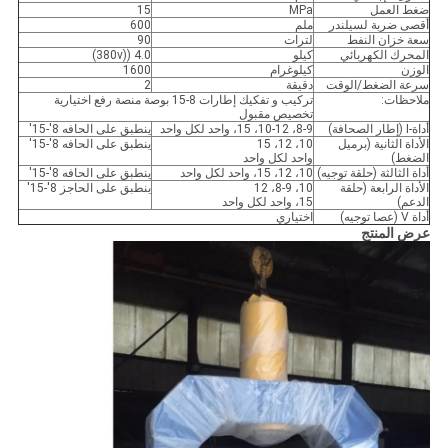
ضغط العمل
MPa
15
أقصى ضربة لسيلندر
ملم
600
سعة خزان النفط
لترات
90
المحرك الكهربائي
كيلو
4.0 ((380v)
الوزن
كيلوغرام
1600
سرعة الضغط/الوقت
دقيقة
2
ملاحظات:
تركيب و تفكيك إطارات 8-15 بوصة منصة رفع اختيارية
تخصيص مقبول
أداة-I (إطار الصحافة)
8-9، 10-12، 15، واحد لكل واحد
ينطبق على الحافه 8'-15'
الأداة الثانية (برميل
10، 12، 15
ينطبق على الحافه 8'-15'
الضغط)
واحد لكل واحد
أداة الثالثة (حلقة توجيه)
10، 12، 15، واحد لكل واحد
ينطبق على الحافه 8'-15'
الأداة الرابعة (حلقة
10، 8-9، 12
ينطبق على الحاجز 8'-15'
الدعم)
15، واحد لكل واحد
أداة V (عصا توجيه)
اختياري
عرض المنتج