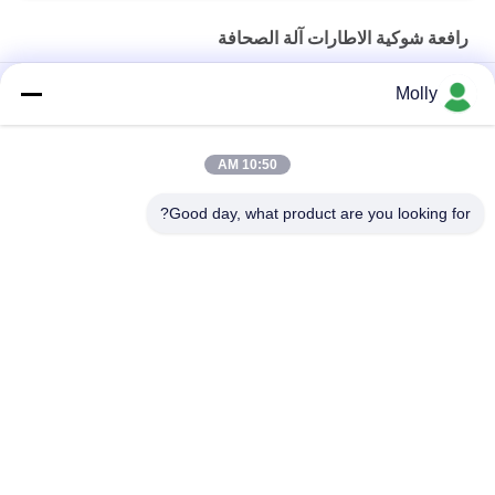
ومواصلات
رافعة شوكية الاطارات آلة الصحافة
TP 250 الجهاز الصناعي للنقل بالشوكة الإطارات الصلبة الإطارات
Molly
الهيدروليكية
رافعة شوكية الاطارات الصناعية آلة الصحافة
10:50 AM
آلة ضغط الإطارات للشاحنات الثقيلة لتركيب الحافة السريعة
Good day, what product are you looking for?
فئات شعبية
جميع
رافعة شوكية الجر 
أجزاء البطارية رافعة 
البطارية
شوكية
موصل البطارية رافعة 
رافعة شوكية لشحن 
شوكية
البطاريات
رافعة شوكية الاطارات 
المكعب الكهربائي
آلة الصحافة