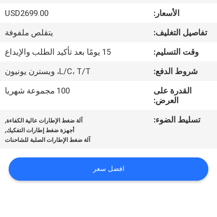
ضبط
الأسعار:
USD2699.00
الجودة
تفاصيل التغليف:
يتقلص ملفوفة
اتصل
وقت التسليم:
15 يومًا بعد تأكيد الطلب والإيداع
بنا
شروط الدفع:
L/C، T/T، ويسترن يونيون
القدرة على
100 مجموعة شهريا
أخبار
العرض:
تسليط الضوء:
,
آلة ضغط الإطارات عالية الكفاءة
,
خريطة
أجهزة ضغط إطارات التفكيك
آلة ضغط الإطارات الصلبة للشاحنات
الموقع
افضل سعر
سياسة
الخصوصية