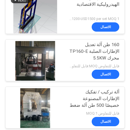
الهيدروليكية الاقتصادية
USD1200-USD1500 per set MOQ:1 مجموعة
الاتصال
160 طن آلة تعديل
الإطارات الصلبة TP160-E
محرك 5.5KW
قابل للتفاوض MOQ:قابل للتفاوض
الاتصال
آلة تركيب / تفكيك
الإطارات المصنوعة
خصيصًا 500 طن آلة ضغط
الإطارات الصلبة 11
قابل للتفاوض MOQ:1
كيلوواط 480 فولت مع
الاتصال
محولات CHINT ومكابح