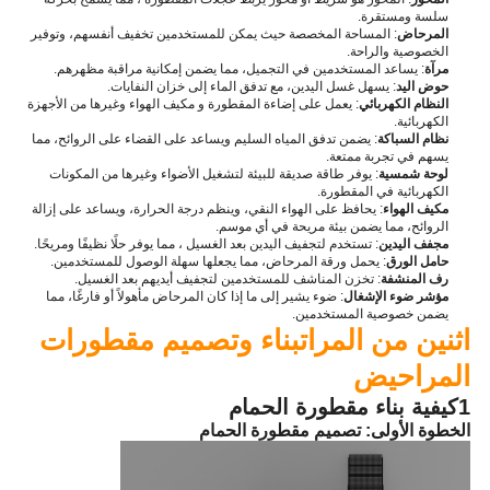
سلسة ومستقرة.
المرحاض
: المساحة المخصصة حيث يمكن للمستخدمين تخفيف أنفسهم، وتوفير
الخصوصية والراحة.
مرآة
: يساعد المستخدمين في التجميل، مما يضمن إمكانية مراقبة مظهرهم.
حوض اليد
: يسهل غسل اليدين، مع تدفق الماء إلى خزان النفايات.
النظام الكهربائي
: يعمل على إضاءة المقطورة و مكيف الهواء وغيرها من الأجهزة
الكهربائية.
نظام السباكة
: يضمن تدفق المياه السليم ويساعد على القضاء على الروائح، مما
يسهم في تجربة ممتعة.
لوحة شمسية
: يوفر طاقة صديقة للبيئة لتشغيل الأضواء وغيرها من المكونات
الكهربائية في المقطورة.
مكيف الهواء
: يحافظ على الهواء النقي، وينظم درجة الحرارة، ويساعد على إزالة
الروائح، مما يضمن بيئة مريحة في أي موسم.
مجفف اليدين
: تستخدم لتجفيف اليدين بعد الغسيل ، مما يوفر حلًا نظيفًا ومريحًا.
حامل الورق
: يحمل ورقة المرحاض، مما يجعلها سهلة الوصول للمستخدمين.
رف المنشفة
: تخزن المناشف للمستخدمين لتجفيف أيديهم بعد الغسيل.
مؤشر ضوء الإشغال
: ضوء يشير إلى ما إذا كان المرحاض مأهولاً أو فارغًا، مما
يضمن خصوصية المستخدمين.
اثنين من المرات
بناء وتصميم مقطورات
المراحيض
1كيفية بناء مقطورة الحمام
الخطوة الأولى: تصميم مقطورة الحمام