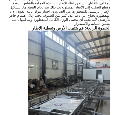
المغلف بالغليان الساخن لبناء الإطار.تبدأ هذه العملية بالقياس الدقيق
وقطع الصلب إلى الأبعاد المطلوبةبعد ذلك يتم لحام القطع معًا لتشكيل
الإطار الرئيسي للمقطورة. من الضروري اختيار مواد عالية القوة ، لأن
المقطورة تحتاج إلى دعم عدد كبير من الضيوف.يجب إيلاء اهتمام خاص
للأرضية، لأنه يجب أن يتحمل الوزن الكامل للمقطورة وساكنيها ، مما
يضمن المتانة والاستقرار.
الخطوة الرابعة: قم بتثبيت الأرض وتغطية الإطار