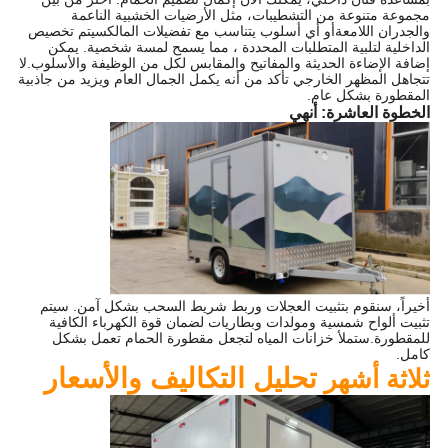
مجموعة متنوعة من التشطيبات، مثل الأرضيات الخشبية الناعمة
والجدران اللامعةأو أي أسلوب يتناسب مع تفضيلات المالكسيتم تخصيص
الداخلية لتلبية المتطلبات المحددة ، مما يسمح لمسة شخصية. يمكن
إضافة الإضاءة الحديثة والمفاتيح والمقابس لكل من الوظيفة والأسلوب.لا
تتجاهل المظهر الخارجي تأكد من أنه يكمل الجمال العام ويزيد من جاذبية
المقطورة بشكل عام.
الخطوة العاشرة: أنهي
أخيراً، سنقوم بتثبيت العجلات وربط شريط السحب بشكل آمن. سيتم
تثبيت ألواح شمسية ومولدات وبطاريات لضمان قوة الكهرباء الكافية
للمقطورة.ستملأ خزانات المياه لتجعل مقطورة الحمام تعمل بشكل
كامل.
تحليل التكاليف والأسعار
ثلاثة أشهر