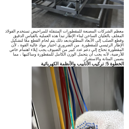
معظم الشركات المصنعة للمقطورات المتنقلة للمراحيض تستخدم الفولاذ
المغلف بالغليان الساخن لبناء الإطار.تبدأ هذه العملية بالقياس الدقيق
وقطع الصلب إلى الأبعاد المطلوبةبعد ذلك يتم لحام القطع معًا لتشكيل
الإطار الرئيسي للمقطورة. من الضروري اختيار مواد عالية القوة ، لأن
المقطورة تحتاج إلى دعم عدد كبير من الضيوف.يجب إيلاء اهتمام خاص
للأرضية، لأنه يجب أن يتحمل الوزن الكامل للمقطورة وساكنيها ، مما
يضمن المتانة والاستقرار.
الخطوة 5: تركيب الأنابيب والأنظمة الكهربائية