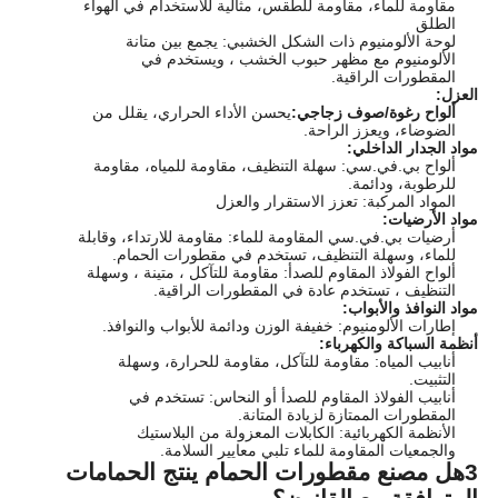
مقاومة للماء، مقاومة للطقس، مثالية للاستخدام في الهواء
الطلق
لوحة الألومنيوم ذات الشكل الخشبي: يجمع بين متانة
الألومنيوم مع مظهر حبوب الخشب ، ويستخدم في
المقطورات الراقية.
العزل:
ألواح رغوة/صوف زجاجي:
يحسن الأداء الحراري، يقلل من
الضوضاء، ويعزز الراحة.
مواد الجدار الداخلي:
ألواح بي.في.سي: سهلة التنظيف، مقاومة للمياه، مقاومة
للرطوبة، ودائمة.
المواد المركبة: تعزز الاستقرار والعزل
مواد الأرضيات:
أرضيات بي.في.سي المقاومة للماء: مقاومة للارتداء، وقابلة
للماء، وسهلة التنظيف، تستخدم في مقطورات الحمام.
ألواح الفولاذ المقاوم للصدأ: مقاومة للتآكل ، متينة ، وسهلة
التنظيف ، تستخدم عادة في المقطورات الراقية.
مواد النوافذ والأبواب:
إطارات الألومنيوم: خفيفة الوزن ودائمة للأبواب والنوافذ.
أنظمة السباكة والكهرباء:
أنابيب المياه: مقاومة للتآكل، مقاومة للحرارة، وسهلة
التثبيت.
أنابيب الفولاذ المقاوم للصدأ أو النحاس: تستخدم في
المقطورات الممتازة لزيادة المتانة.
الأنظمة الكهربائية: الكابلات المعزولة من البلاستيك
والجمعيات المقاومة للماء تلبي معايير السلامة.
3هل مصنع مقطورات الحمام ينتج الحمامات