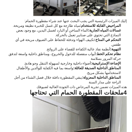
إليك الميزات الرئيسية التي يجب البحث عنها عند شراء مقطورة الحمام:
المراحيض القابلة للاستخدام:
مياه طازجة مع كل غسل للخبرة نظيفة ومريحة.
غسالات المياه الجارية:
الماء الساخن أو البارد لغسل اليدين، مع وجود بعض
النماذج التي تحتوي على صنابير تعمل بالحركة.
التحكم في المناخ:
تكييف الهواء وتدفئة للحفاظ على الضيوف مريحة في أي
طقس.
التهوية:
أنظمة نفاذ عالية الكفاءة للقضاء على الروائح.
نظام تحكم الخط:
أبواب منفصلة للدخول والخروج، ومناطق داخلية واسعة لتدفق
حركة المرور بسلاسة
الإضاءة الإستراتيجية:
أضواء داخلية وخارجية لسهولة التنقل وجو هادئ
المناطق الداخلية الصديقة للعائلة:
واسعة بما فيه الكفاية للوالدين والأطفال
لاستخدامها بشكل مريح.
المناطق الداخلية المعزولة:
يبقي المقطورة دافئة خلال فصل الشتاء من أجل
الراحة على مدار السنة
هذه الميزات تضمن تجربة المرحاض ذات الجودة العالية لضيوفك
4ملحقات المقطورة الحمام التي تحتاجها