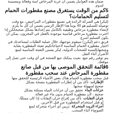
ضمان هذه العوامل يضمن أن عربة المرحاض آمنة وفعالة ومصممة
لتدوم.
5كم من الوقت يستغرق مصنع مقطورات الحمام
لتسليم الحمامات؟
(ليكر) هي الشركة الرائدة في تصنيع مقطورات المراحيض، مع وقت
توصيله للتسليم هو 40 يوماً.هذا الإطار الزمني يضمن أن كل ما يلزم
لإنشاء مقطورة مرحاض وظيفية بالكامل يتم إعدادها بشكل صحيحلكن إذا
اخترت مقطورة مرحاض قياسية موجودة بالفعل في المخزون، يمكن أن
يكون التسليم أسرع.
فريق دعم (ليكرز) سيقوم بتوجيهك خلال عملية الطلبات لمساعدتك في
اختيار مقطورة الحمام المناسبة لاحتياجاتكيتم تعبئة المقطورة بعناية
وشحنهابالنسبة للشحنات الدولية، ليكر يضمن التعبئة المناسبة لمنع
الأضرار أثناء النقل.
يتم توفير رقم تتبع، بحيث يمكنك تتبع الشحنة في أي وقت حتى تصل إلى
موقعك.
6قائمة التحقق الموصى بها من قبل صانع
مقطورة المرحاض عند سحب مقطورة
قبل سحب مقطورة الحمام هناك بعض الأشياء الرئيسية للتحقق منها
الإطارات
: تأكد من أن إطارات المقطورة مضخة بشكل
صحيح لسهولة سحبها.
خزانات الماء
: تحقق من أن خزانات المياه ممتلئة بشكل
صحيح ، لأن مقطورة الحمام بدون ماء غير فعالة.
خزان النفايات
: تأكد من إفراغ خزان النفايات إذا كان ممتلئًا،
أو قبل استخدام المقطورة من قبل الآخرين.
أجزاء الزيت المتحركة
: تزيين أي أجزاء متحركة لمنع
الضوضاء أثناء السحب.