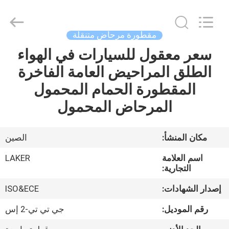
2026
LAKER
AUTOPARTS
CO.,LIMITED.
All
مقطورة مرحاض متنقلة
Rights
Reserved.
سعر معقول للسيارات في الهواء
منزل
الطلق المراحيض العامة الفاخرة
المنتجات
المقطورة الحمام المحمول
المرحاض المحمول
حول
بنا
مكان المنشأ:
الصين
اسم العلامة
LAKER
جولة
التجارية:
في
إصدار الشهادات:
ISO&ECE
المعمل
رقم الموديل:
جي تي تي-2 إس