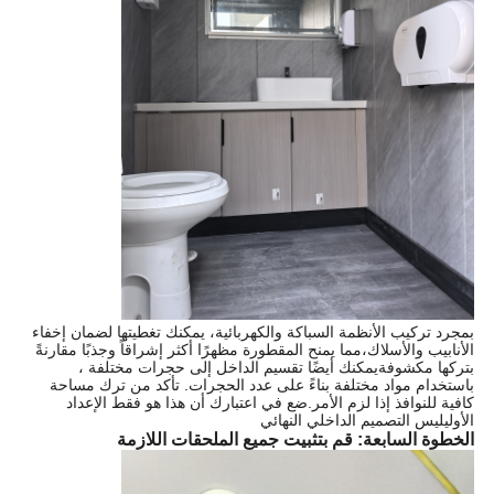
بمجرد تركيب الأنظمة السباكة والكهربائية، يمكنك تغطيتها لضمان إخفاء
الأنابيب والأسلاك،مما يمنح المقطورة مظهرًا أكثر إشراقاً وجذبًا مقارنةً
بتركها مكشوفةيمكنك أيضًا تقسيم الداخل إلى حجرات مختلفة ،
باستخدام مواد مختلفة بناءً على عدد الحجرات. تأكد من ترك مساحة
كافية للنوافذ إذا لزم الأمر.ضع في اعتبارك أن هذا هو فقط الإعداد
الأوليليس التصميم الداخلي النهائي
الخطوة السابعة: قم بتثبيت جميع الملحقات اللازمة