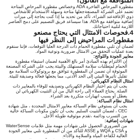
المتوافقة مع القانون؟
مقطورة المرحاض الفاخرة ADA وخصائص مقطورة المرحاض المتاحة
تعتمد على الشركة المصنعةجعلها متاحة وسهلة الاستخدام للأشخاص
ذوي الإعاقةعند الشراء، تأكد من تحديد ما إذا كنت بحاجة إلى ميزات
إضافية متوافقة مع ADA. هذا سيساعد فريق التصميم على دمج العناصر
اللازمة لتلبية احتياجاتك.
4.فحوصات الامتثال التي يحتاج مصنعو
مقطورات المراحيض إلى النظر فيها
لضمان أن تلبي مقطورة الحمام ذات الدرجة العليا التوقعات، فإننا سنقوم
بعدة عمليات التحقق من الامتثال ضرورية.ونوعية المواد.
معايير الجودة واللوائح:
إن الالتزام بهذه المبادئ أمر بالغ الأهمية لضمان استيفاء مقطورة
الحمام لمتطلبات سلامة المستهلك والبيئة.يجب على الشركة المصنعة
الموثوقة أن تضمن أن المقطورة تتوافق مع بروتوكولات السلامة مع
تقليل تأثيرها البيئي إلى الحد الأدنى، مما يجعلها فعالة وصديقة للبيئة.
امتثال النظام الكهربائي:
يجب أن يتم اختبار النظام الكهربائي وتصديقه للوفاء بالمعايير ذات
الصلة. يحتاج العملاء إلى راحة البال من أن التثبيت الكهربائي لن
يعطل أو يسبب انهيارات متكررة بعد الشراء.
امتثال نظام السباكة:
يجب أن يستوفي نظام السباكة معايير الامتثال المحددة ، مثل شهادة
CEC ، لضمان التثبيت السليم. يجب أن تكون مكونات السباكة خالية
من التسرب ودائمة ،تقدم موثوقية طويلة الأجل.
شهادات إضافية:
من الضروري الحصول على شهادات مهمة مثل علامات WaterSense
و CSA و WQA و ASSE للتأكد من أن المقطورة تلبي معايير الجودة
العالية لكفاءة المياه والسلامة والأداء.