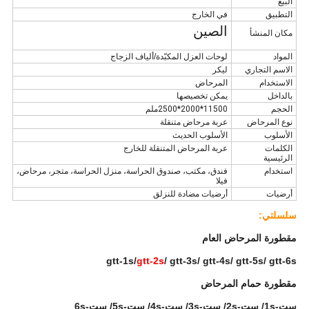
البيع
التطبيق
في الخارج
الصين
مكان المنشأ
المواد
لوحات العزل المكبّدة/ألياف الزجاج
الاسم التجاري
ليكر
الاستخدام
المرحاض
بالداخل
يمكن تخصيصها
الحجم
11500*2000*2500ملم
نوع المرحاض
عربة مرحاض متنقلة
الأسلوب
الأسلوب الحديث
الكلمات
عربة المرحاض المتنقلة للخارج
الرئيسية
استخدام
فندق، مكتب، صندوق الحراسة، منزل الحراسة، متجر، مرحاض،
فيلا
أرضيات
أرضيات مضادة للنزلق
سلسلتي:
مقطورة المرحاض العام
gtt-1s/
gtt-2s
/ gtt-3s/ gtt-4s/ gtt-5s/ gtt-6s
مقطورة حمام المرحاض
ست-1s/ ست-2s/ ست-3s/ ست-4s/ ست-5s/ ست-6s