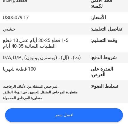
الحد الأدنى
قطعة واحدة
ضبط
لكمية:
الجودة
الأسعار:
USD5079.17
تفاصيل التغليف:
خشبي
اتصل
بنا
وقت التسليم:
1-5 قطع 25-30 أيام عمل 10 قطع
الطلبات السائبة 35-40 أيام
شروط الدفع:
(ت) ، (إل) ، (ويسترن يونيون) , D/A, D/P
أخبار
القدرة على
100 قطعة شهريا
العرض:
خريطة
تسليط الضوء:
,
الموقع
المراحيض المتنقلة من الألياف الزجاجية
,
مقطورة المرحاض المتنقل للجمهور في الهواء الطلق
مقطورة المرحاض المحمولة
سياسة
الخصوصية
افضل سعر