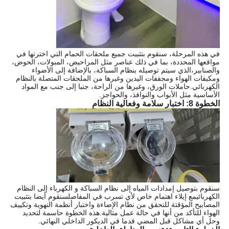
في هذه المرحلة، سنقوم بتثبيت جميع ملحقات الحمام التي اخترتها في
مواقعها المحددة، بما في ذلك عناصر مثل المراحيض، المبولات، الحوض،
والصنابير،الذي سيتم توصيله بنظام السباكة، بالإضافة إلى الأضواء
ومكيفات الهواء ومجففات اليدين وغيرها من الملحقات المتصلة بالنظام
الكهربائي.حاملات الورق، وغيرها من الراحة، جنبا إلى جنب مع المواد
الأساسية مثل الأبواب والنوافذ، والحواجز.
الخطوة 8: اختبار سلامة وفعالية النظام
سنقوم بتوصيل إمدادات المياه إلى نظام السباكة و الكهرباء إلى النظام
الكهربائيمع إيلاء اهتمام خاص لأي تسرب في المفاصلسنقوم أيضا بتثبيت
المصابيح المؤقتة للتحقق من نظام الإضاءة واختبار أنظمة التهوية وتكييف
الهواء للتأكد من أنها في حالة عمل مثالية.هذه الخطوة حاسمة لتحديد
وحل أي مشاكل قبل المضي قدما في الديكور الداخلي النهائي.