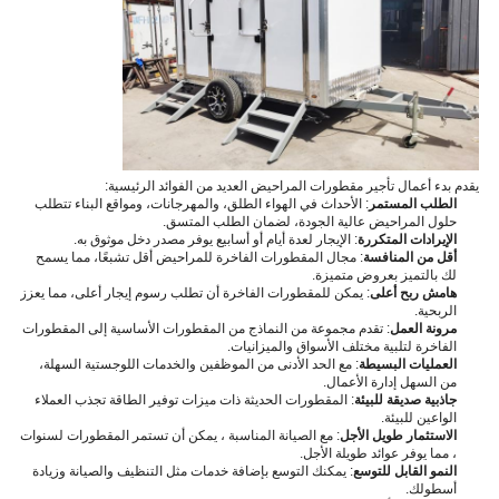
يقدم بدء أعمال تأجير مقطورات المراحيض العديد من الفوائد الرئيسية:
الطلب المستمر
: الأحداث في الهواء الطلق، والمهرجانات، ومواقع البناء تتطلب
حلول المراحيض عالية الجودة، لضمان الطلب المتسق.
الإيرادات المتكررة
: الإيجار لعدة أيام أو أسابيع يوفر مصدر دخل موثوق به.
أقل من المنافسة
: مجال المقطورات الفاخرة للمراحيض أقل تشبعًا، مما يسمح
لك بالتميز بعروض متميزة.
هامش ربح أعلى
: يمكن للمقطورات الفاخرة أن تطلب رسوم إيجار أعلى، مما يعزز
الربحية.
مرونة العمل
: تقدم مجموعة من النماذج من المقطورات الأساسية إلى المقطورات
الفاخرة لتلبية مختلف الأسواق والميزانيات.
العمليات البسيطة
: مع الحد الأدنى من الموظفين والخدمات اللوجستية السهلة،
من السهل إدارة الأعمال.
جاذبية صديقة للبيئة
: المقطورات الحديثة ذات ميزات توفير الطاقة تجذب العملاء
الواعين للبيئة.
الاستثمار طويل الأجل
: مع الصيانة المناسبة ، يمكن أن تستمر المقطورات لسنوات
، مما يوفر عوائد طويلة الأجل.
النمو القابل للتوسع
: يمكنك التوسع بإضافة خدمات مثل التنظيف والصيانة وزيادة
أسطولك.