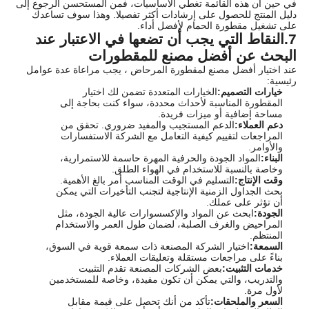
في حين أن هذه القائمة تغطي الأساسيات، فمن المستحسن الرجوع إلى
دليل المنتج للحصول على إرشادات أكثر تفصيلا. وهذا سوف تساعدك
على تشغيل مقطورة الحمام لأفضل أداء.
7.
النقاط التي يجب أن تضعها في الاعتبار عند
البحث عن أفضل مصنع للمقطورات
عند اختيار أفضل مصنع لمقطورة المرحاض ، يجب مراعاة عدة عوامل
رئيسية:
خيارات التصميم:
الخيارات المتعددة تضمن لك اختيار
المقطورة المناسبة لأحداث محددة، سواء كنت بحاجة إلى
مساحة إضافية أو ميزات فريدة.
دعم العملاء:
الدعم المستجيب والمفيد ضروري. تحقق من
المراجعات لتقييم كيفية التعامل مع الشركة الاستفسارات
والأوامر.
البناء:
المواد الجودة والحرفية المهرة حاسمة للاستمرارية،
وخاصة بالنسبة للاستخدام في الهواء الطلق.
وقت الإنتاج:
التسليم في الوقت المناسب أمر بالغ الأهمية.
بحث الجداول الزمنية الإنتاجية لتجنب التأخيرات التي يمكن
أن تؤثر على عملك.
الجودة:
ابحث عن المواد والإكسسوارات عالية الجودة، مثل
المراحيض والغرف الصلبة، لضمان طول العمر والاستخدام
المنتظم.
السمعة:
اختيار الشركة المصنعة ذات سمعة قوية في السوق،
بناءً على مراجعات مستقلة وتعليقات العملاء.
خدمات التثبيت:
بعض الشركات المصنعة تقدم التثبيت
والتدريب، والتي يمكن أن تكون مفيدة، وخاصة للمستخدمين
لأول مرة.
السعر والملحقات:
تأكد من أنك تحصل على قيمة مقابل