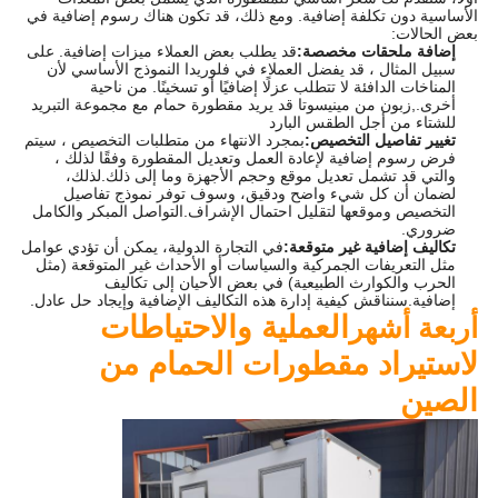
الأساسية دون تكلفة إضافية. ومع ذلك، قد تكون هناك رسوم إضافية في
بعض الحالات:
إضافة ملحقات مخصصة:
قد يطلب بعض العملاء ميزات إضافية. على
سبيل المثال ، قد يفضل العملاء في فلوريدا النموذج الأساسي لأن
المناخات الدافئة لا تتطلب عزلًا إضافيًا أو تسخينًا. من ناحية
أخرى.,زبون من مينيسوتا قد يريد مقطورة حمام مع مجموعة التبريد
للشتاء من أجل الطقس البارد
تغيير تفاصيل التخصيص:
بمجرد الانتهاء من متطلبات التخصيص ، سيتم
فرض رسوم إضافية لإعادة العمل وتعديل المقطورة وفقًا لذلك ،
والتي قد تشمل تعديل موقع وحجم الأجهزة وما إلى ذلك.لذلك،
لضمان أن كل شيء واضح ودقيق، وسوف توفر نموذج تفاصيل
التخصيص وموقعها لتقليل احتمال الإشراف.التواصل المبكر والكامل
ضروري.
تكاليف إضافية غير متوقعة:
في التجارة الدولية، يمكن أن تؤدي عوامل
مثل التعريفات الجمركية والسياسات أو الأحداث غير المتوقعة (مثل
الحرب والكوارث الطبيعية) في بعض الأحيان إلى تكاليف
إضافية.سنناقش كيفية إدارة هذه التكاليف الإضافية وإيجاد حل عادل.
العملية والاحتياطات
أربعة أشهر
لاستيراد مقطورات الحمام من
الصين