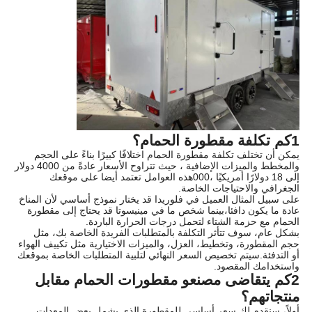
1كم تكلفة مقطورة الحمام؟
يمكن أن تختلف تكلفة مقطورة الحمام اختلافًا كبيرًا بناءً على الحجم
والمخطط والميزات الإضافية ، حيث تتراوح الأسعار عادةً من 4000 دولار
إلى 18 دولارًا أمريكيًا ،000هذه العوامل تعتمد أيضا على موقعك
الجغرافي والاحتياجات الخاصة.
على سبيل المثال العميل في فلوريدا قد يختار نموذج أساسي لأن المناخ
عادة ما يكون دافئا،بينما شخص ما في مينيسوتا قد يحتاج إلى مقطورة
الحمام مع حزمة الشتاء لتحمل درجات الحرارة الباردة.
بشكل عام، سوف تتأثر التكلفة بالمتطلبات الفريدة الخاصة بك، مثل
حجم المقطورة، وتخطيط، العزل، والميزات الاختيارية مثل تكييف الهواء
أو التدفئة.سيتم تخصيص السعر النهائي لتلبية المتطلبات الخاصة بموقعك
واستخدامك المقصود.
2كم يتقاضى مصنعو مقطورات الحمام مقابل
منتجاتهم؟
أولاً، سنقدم لك سعر أساسي للمقطورة الذي يشمل بعض المعدات