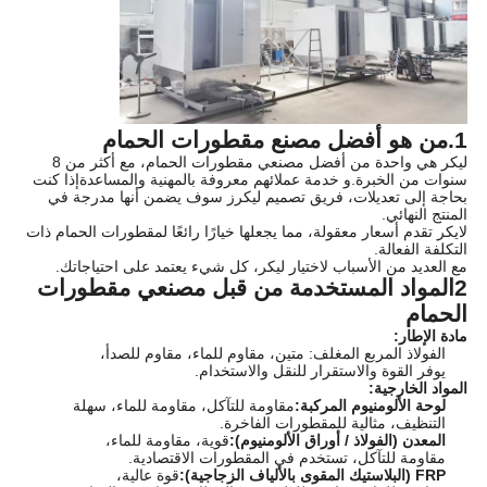
1.
من هو أفضل مصنع مقطورات الحمام
ليكر هي واحدة من أفضل مصنعي مقطورات الحمام، مع أكثر من 8
سنوات من الخبرة.و خدمة عملائهم معروفة بالمهنية والمساعدةإذا كنت
بحاجة إلى تعديلات، فريق تصميم ليكرز سوف يضمن أنها مدرجة في
المنتج النهائي.
لايكر تقدم أسعار معقولة، مما يجعلها خيارًا رائعًا لمقطورات الحمام ذات
التكلفة الفعالة.
مع العديد من الأسباب لاختيار ليكر، كل شيء يعتمد على احتياجاتك.
2المواد المستخدمة من قبل مصنعي مقطورات
الحمام
مادة الإطار:
الفولاذ المربع المغلف: متين، مقاوم للماء، مقاوم للصدأ،
يوفر القوة والاستقرار للنقل والاستخدام.
المواد الخارجية:
لوحة الألومنيوم المركبة:
مقاومة للتآكل، مقاومة للماء، سهلة
التنظيف، مثالية للمقطورات الفاخرة.
المعدن (الفولاذ / أوراق الألومنيوم):
قوية، مقاومة للماء،
مقاومة للتآكل، تستخدم في المقطورات الاقتصادية.
FRP (البلاستيك المقوى بالألياف الزجاجية):
قوة عالية،