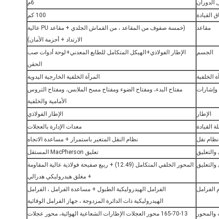
 الدوران
6م
ق القيادة
100 كم
مقاعد
(خمسة صفوف من المقاعد ، من القماش الجلدي + مقاعد PU عالية
الارتداد + أحزمة الأمان)
الجسم
الإطار الفولاذي+الهيكل المتكامل للطابع المعدني+لوحة أدوات صب
الحقن
ة الخلفية
المرآة الخلفية الخارجية اليدوية
 وإشارات
مفتاح البدء، ومفتاح الضوء ومفتاح مسح الملابس، ومفتاح التروس
الأمامية والخلفية
الإطار
الإطار الفولاذي
ة القيادة
معدات الإدارة بالعجلات
نظام نقل
نظام النقل المتغير باستمرار + مساعدة الاتجاه
 والتعليق
تعليق MacPherson المستقل
والتعليق
المحور الخلفي المتكامل (12.49) + ربيع صفيحة فولاذية عالية المقاومة
+ مغلق هيدروليكي هدرالي
 الفرامل
الفرامل الهيدروليكية الطبول + مساعدة الفرامل ، الفرامل
الهيدروليكية ذات الدائرة المزدوجة ، جهاز الفرامل الوقائية
 والمحور
165-70-13 محور العجلات الإطارات الشعاعية الهوائية، محور عجلات