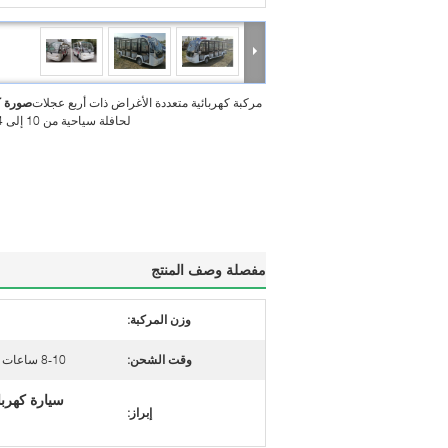
مركبة كهربائية متعددة الأغراض ذات أربع عجلات
صورة ك
لحافلة سياحية من 10 إلى 14 مقعد
مفصلة وصف المنتج
وزن المركبة:
وقت الشحن:
8-10 ساعات (معدل التفريغ: 80٪)
سيارة كهربائية
إبراز: