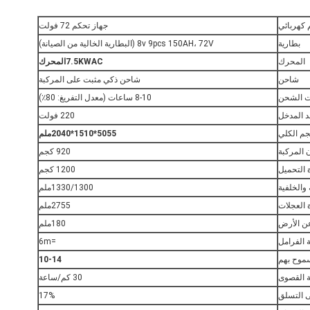
 كهربائي
جهاز تحكم 72 فولت
بطارية
8v 9pcs 150AH، 72V (البطارية الخالية من الصيانة)
المحرك
KWAC
7.5
المحرك
شاحن
شاحن ذكي مثبت على المركبة
 الشحن
8-10 ساعات (معدل التفريغ: 80٪)
د المدخل
220 فولت
جم الكلي
5055*1510*2040ملم
 المركبة
920 كجم
 التحميل
1200 كجم
 والخلفية
1330/1300ملم
 العجلات
2755ملم
عن الأرض
180ملم
 الفرامل
=6m
موح بهم
10-14
 القصوى
30 كم/ساعة
 التسلق
17%