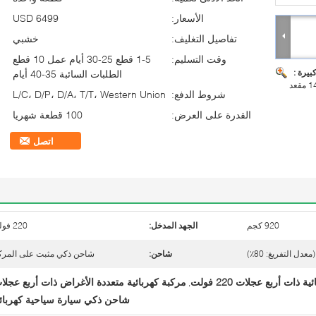
الأسعار:
USD 6499
تفاصيل التغليف:
خشبي
وقت التسليم:
1-5 قطع 25-30 أيام عمل 10 قطع
بيرة :
الطلبات السائبة 35-40 أيام
شروط الدفع:
L/C، D/P، D/A، T/T، Western Union
القدرة على العرض:
100 قطعة شهريا
اتصل
920 كجم
الجهد المدخل:
220 فولت
شاحن:
شاحن ذكي مثبت على المرك
 ذات أربع عجلات 220 فولت
مركبة كهربائية متعددة الأغراض ذات أربع عجلا
,
شاحن ذكي سيارة سياحية كهربائي