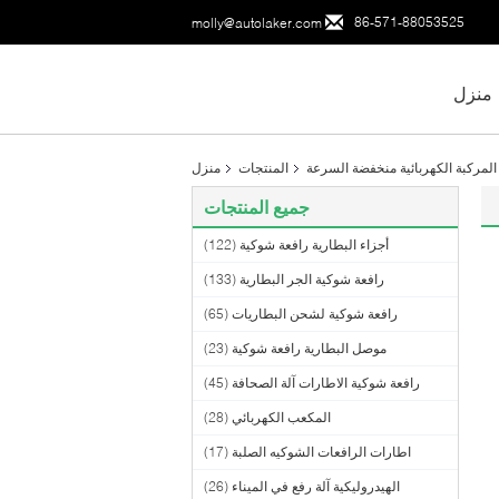
86-571-88053525
molly@autolaker.com
منزل
المركبة الكهربائية منخفضة السرعة
المنتجات
منزل
جميع المنتجات
أجزاء البطارية رافعة شوكية
(122)
رافعة شوكية الجر البطارية
(133)
رافعة شوكية لشحن البطاريات
(65)
موصل البطارية رافعة شوكية
(23)
رافعة شوكية الاطارات آلة الصحافة
(45)
المكعب الكهربائي
(28)
اطارات الرافعات الشوكيه الصلبة
(17)
الهيدروليكية آلة رفع في الميناء
(26)