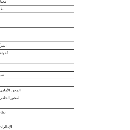
معدل
نطا
المرآ
أضواء
عجل
المحور الأمامي
المحور الخلفي 
نظام
الإطارات