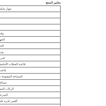
معايير المنتج
جهاز تحكم
وقت
الجه
الح
وزن
قدرة
قاعدة العجلات الأمامية
قاعدة
المساحة المفتوحة 
مسافة
الركاب المس
السرعة
أقصى قدرة على