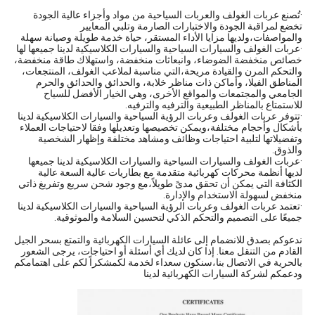
·تُصنع عربات الغولف والعربات السياحية من مواد وأجزاء عالية الجودة
تخضع لمراقبة الجودة والاختبارات الصارمة وتلبي المعايير
والمواصفات،ولديها مزايا الأداء المستقر، حياة خدمة طويلة وصيانة سهلة
·عربات الغولف والسيارات السياحية والسيارات الكلاسيكية لدينا جميعها لها
خصائص منخفضة الضوضاء، وانبعاثات منخفضة، واستهلاك طاقة منخفضة،
والتحكم المرن والقيادة مريحة،التي مناسبة لملاعب الغولف، المنتجعات،
المناطق الفيلا، وأماكن ذات مناظر خلابة، والحدائق والحدائق والحرم
الجامعي والمجتمعات والمواقع الأخرى، وهي الخيار الأفضل للسياح
للاستمتاع بالمناظر الطبيعية والترفيه والترفيه.
·تتوفر عربات الغولف وعربات الرؤية السياحية والسيارات الكلاسيكية لدينا
بأشكال وأحجام مختلفة،ويمكن تخصيصها وتعديلها وفقا لاحتياجات العملاء
وتفضيلاتها لتلبية احتياجات وظائف ومشاهد مختلفة وإظهار الشخصية
والذوق.
·عربات الغولف والسيارات السياحية والسيارات الكلاسيكية لدينا جميعها
لديها أنظمة محركات كهربائية متقدمة مع بطاريات عالية السعة عالية
الكثافة التي يمكن أن تحقق مدىً طويلاً،مع وجود شحن سريع وتفريغ ذاتي
منخفض لسهولة الاستخدام والإدارة.
·تعتمد عربات الغولف وعربات الرؤية السياحية والسيارات الكلاسيكية لدينا
جميعًا على التصميم والتحكم الذكي لتحسين السلامة والموثوقية.
ندعوكم بصدق للانضمام إلى عائلة السيارات الكهربائية والتمتع بسحر الجيل
القادم من التنقل معنا. إذا كان لديك أي أسئلة أو احتياجات، يرجى الشعور
بالحرية في الاتصال بنا،سنكون سعداء لخدمة لكمشكراً لكم على اهتمامكم
ودعمكم لشركة السيارات الكهربائية لدينا