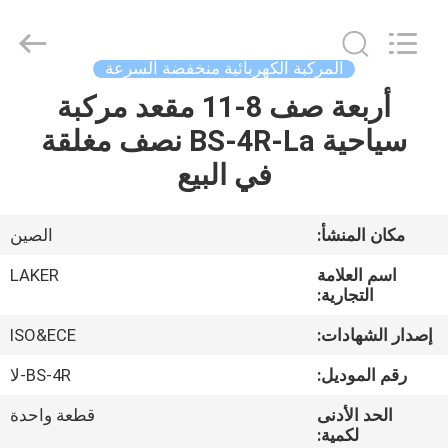
2026
LAKER
AUTOPARTS
CO.,LIMITED.
All
المركبة الكهربائية منخفضة السرعة
Rights
Reserved.
أربعة صف 8-11 مقعد مركبة
منزل
سياحية BS-4R-La نصف مغلقة
المنتجات
في البيع
حول
مكان المنشأ:
الصين
بنا
اسم العلامة
LAKER
التجارية:
جولة
إصدار الشهادات:
ISO&ECE
في
رقم الموديل:
BS-4R-لا
المعمل
الحد الأدنى
قطعة واحدة
لكمية: