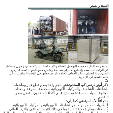
التعبئة والشحن
تجربة راحة البال مع خدمة التوصيل الفعالة والآمنة لدينا الشركة تضمن وصول منتجاتك
في الوقت المناسب وآمنةمع الالتزام بمعالجة و شحن جميع البنود بأقصى قدر من
الحذرثق بنا لنسلم عربات الغولف الخاصة بك وملحقاتها في الوقت المناسب و في
حالة نظيفة، في كل مرة.
عنّا
لاكر أوتو بارتس كو، المحدودة
هو متجر واحد يقدم قطع غيار وملحقات
للشاحنات الشاحنة، والمركبات الكهربائية منخفضة السرعة،ومعدات
معالجة المواد المساعدة مع منتج عالي الأداء المضمون بأفضل سعر
تنافسي.
منتجاتنا الأساسية هي كما يلي
:
1بطاريات حمض الرصاص للشاحنات الكهربائية والمركبات الكهربائية
2شاحنات بطارية ذكية تلقائية بما في ذلك التردد الصناعي والتردد العالي
3الإطارات السوداء العادية والتي لا تحتوي على علامات صلبة للشاحنات الرافع