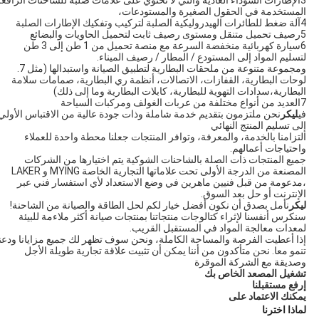
المستخدمة في الحقول الصغيرة والمستودعات،
4آلة ضغط للطائرات الهيدروليكية الصلبة لتركيب وتفكيك الإطارات الصلبة
5رصيف تحميل متنقل ومستوى رصيف ثابت لتحميل الحاويات والبضائع
6سيارة كهربائية منخفضة السرعة مع منصة تحميل من 1 طن إلى 3 طن
لتسليم المواد إلى المستودع / المطار / رصيف الميناء.
ومجموعة متنوعة من ملحقات البطارية لتطبيق الصيانة واستبدالها (مثل 7.
لوحات البطارية، القفازات، الاتصالات، أنظمة ري البطارية، صمامات سلامة
البطارية،سدادات التهوية للبطارية، كابلات البطارية وما إلى ذلك)
7العديد من أنواع مختلفة من عربات الغولف ومركبات السياحة
في
ليكر
نحن ملتزمون بتقديم خدمة شاملة وذات جودة عالية من الاقتباس الأولي
إلى تسليم المنتج النهائي
التزامنا بالخدمة، والمعرفة، وتوافر المنتجات جعلنا محطة واحدة للعملاء
واحتياجات أعمالهم.
جميع المنتجات ذات الصلة بالشاحنات الشوكية يتم اختيارها من الشركات
المصنعة من الدرجة الأولى تحت علاماتها التجارية الخاصة MYING و LAKER
،مدعومة من قبل فنيين ماهرين في وضع الاستعداد لأي استفسار فني عبر
الإنترنت أو حل بعد السوق.
ليكر
نأمل بصدق أن نكون أفضل خيار لكم لحل الطاقة والصيانة من الشاحنة!
سنكرس أنفسنا لإثراء كتالوجات منتجاتنا بمنتجات صيانة أكثر ملاءمة للبيئة
لمعدات معالجة المواد في المستقبل القريب.
إذا أعطيت الفرصة والمساحة الكاملة، ونحن سوف تظهر لك جميع مزايانا ودعنا
تنمو معا. نحن متأكدون من أننا يمكن أن تثبيت علاقة تجارية طويلة الأجل
وصديقة مع الشركة الموقرة
تشغيل المصعد الخاص بك
إرفع مستقبلنا
يمكنك الاعتماد على
لماذا اخترنا