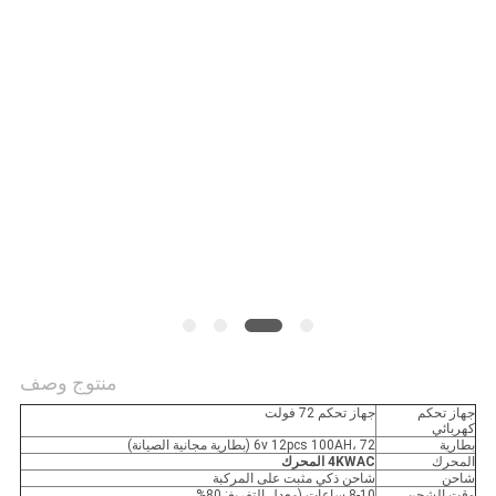
منتوج وصف
جهاز تحكم
جهاز تحكم 72 فولت
كهربائي
بطارية
6v 12pcs 100AH، 72 (بطارية مجانية الصيانة)
المحرك
KWAC
4
المحرك
شاحن
شاحن ذكي مثبت على المركبة
وقت الشحن
8-10 ساعات (معدل التفريغ: 80%