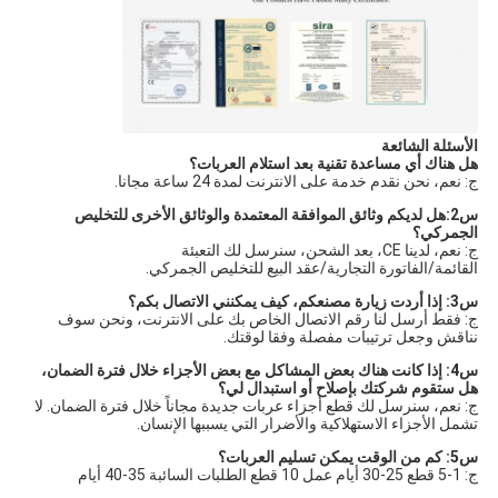
الأسئلة الشائعة
هل هناك أي مساعدة تقنية بعد استلام العربات؟
ج: نعم، نحن نقدم خدمة على الانترنت لمدة 24 ساعة مجانا.
س2:هل لديكم وثائق الموافقة المعتمدة والوثائق الأخرى للتخليص
الجمركي؟
ج: نعم، لدينا CE، بعد الشحن، سنرسل لك التعبئة
القائمة/الفاتورة التجارية/عقد البيع للتخليص الجمركي.
س3: إذا أردت زيارة مصنعكم، كيف يمكنني الاتصال بكم؟
ج: فقط أرسل لنا رقم الاتصال الخاص بك على الانترنت، ونحن سوف
نناقش وجعل ترتيبات مفصلة وفقا لوقتك.
س4: إذا كانت هناك بعض المشاكل مع بعض الأجزاء خلال فترة الضمان،
هل ستقوم شركتك بإصلاح أو استبدال لي؟
ج: نعم، سنرسل لك قطع أجزاء عربات جديدة مجاناً خلال فترة الضمان. لا
تشمل الأجزاء الاستهلاكية والأضرار التي يسببها الإنسان.
س5: كم من الوقت يمكن تسليم العربات؟
ج: 1-5 قطع 25-30 أيام عمل 10 قطع الطلبات السائبة 35-40 أيام