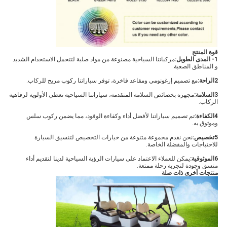
قوة المنتج
1- المدى الطويل:
مركباتنا السياحية مصنوعة من مواد صلبة لتتحمل الاستخدام الشديد
و المناطق الصعبة.
2الراحة:
مع تصميم إرغونومي ومقاعد فاخرة، توفر سياراتنا ركوب مريح للركاب.
3السلامة:
مجهزة بخصائص السلامة المتقدمة، سياراتنا السياحية تعطي الأولوية لرفاهية
الركاب.
4الكفاءة:
تم تصميم سياراتنا لأفضل أداء وكفاءة الوقود، مما يضمن ركوب سلس
وموثوق به.
5تخصيص:
نحن نقدم مجموعة متنوعة من خيارات التخصيص لتنسيق السيارة
للاحتياجات والمفضلة الخاصة.
6الموثوقية:
يمكن للعملاء الاعتماد على سيارات الرؤية السياحية لدينا لتقديم أداء
متسق وجودة لتجربة رحلة ممتعة.
منتجات أخرى ذات صلة