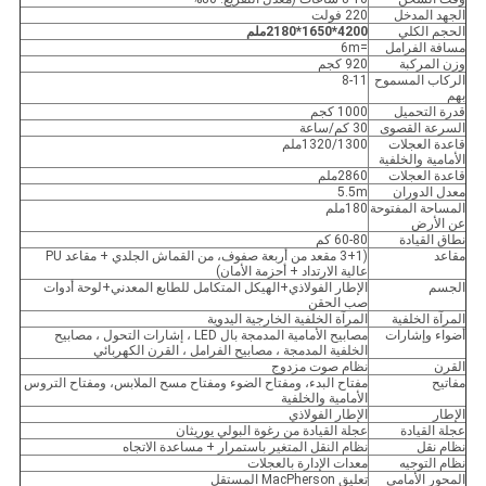
الجهد المدخل
220 فولت
الحجم الكلي
4200*1650*2180ملم
مسافة الفرامل
=6m
وزن المركبة
920 كجم
الركاب المسموح
8-11
بهم
قدرة التحميل
1000 كجم
السرعة القصوى
30 كم/ساعة
قاعدة العجلات
1320/1300ملم
الأمامية والخلفية
قاعدة العجلات
2860ملم
معدل الدوران
5.5m
المساحة المفتوحة
180ملم
عن الأرض
نطاق القيادة
60-80 كم
مقاعد
(3+1 مقعد من أربعة صفوف، من القماش الجلدي + مقاعد PU
عالية الارتداد + أحزمة الأمان)
الجسم
الإطار الفولاذي+الهيكل المتكامل للطابع المعدني+لوحة أدوات
صب الحقن
المرآة الخلفية
المرآة الخلفية الخارجية اليدوية
أضواء وإشارات
مصابيح الأمامية المدمجة بال LED ، إشارات التحول ، مصابيح
الخلفية المدمجة ، مصابيح الفرامل ، القرن الكهربائي
القرن
نظام صوت مزدوج
مفاتيح
مفتاح البدء، ومفتاح الضوء ومفتاح مسح الملابس، ومفتاح التروس
الأمامية والخلفية
الإطار
الإطار الفولاذي
عجلة القيادة
عجلة القيادة من رغوة البولي يوريثان
نظام نقل
نظام النقل المتغير باستمرار + مساعدة الاتجاه
نظام التوجيه
معدات الإدارة بالعجلات
المحور الأمامي
تعليق MacPherson المستقل