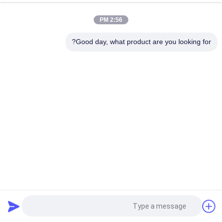
وحواجز قابلة للطي
2:56 PM
4 مقاعد منصة مركبة كهربائية شاحنة المبحرة مع صفر الانبعاثات صديقة
للبيئة
Good day, what product are you looking for?
فئات شعبية
جميع
رافعة شوكية الجر 
أجزاء البطارية رافعة 
البطارية
شوكية
موصل البطارية رافعة 
رافعة شوكية لشحن 
شوكية
البطاريات
رافعة شوكية الاطارات 
المكعب الكهربائي
آلة الصحافة
الهيدروليكية آلة رفع 
اطارات الرافعات 
في الميناء
الشوكيه الصلبة
طلب اقتباس