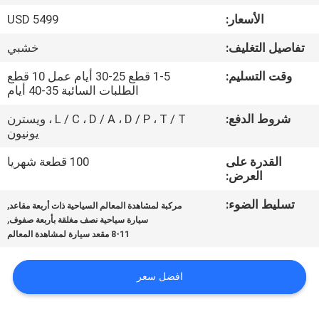
ضبط
الأسعار:
USD 5499
الجودة
تفاصيل التغليف:
خشبي
اتصل
وقت التسليم:
1-5 قطع 25-30 أيام عمل 10 قطع
الطلبات السائبة 35-40 أيام
بنا
شروط الدفع:
L / C ، D / A ، D / P ، T / T ، ويسترن
يونيون
أخبار
القدرة على
100 قطعة شهريا
العرض:
خريطة
تسليط الضوء:
,
مركبة لمشاهدة المعالم السياحية ذات أربعة مقاعد
الموقع
,
سيارة سياحية نصف مغلقة بأربعة صفوف
8-11 مقعد سيارة لمشاهدة المعالم
سياسة
افضل سعر
الخصوصية