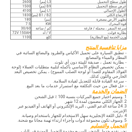
طول سطح التحميل
L3 (مم)
2600
عرض سطح التحميل
B9 (مم)
1500
الطول الإجمالي
L1 (مم)
4100
الارتفاع الكلي
B1 / B2 (مم)
1830
تطهير الأرض مصغرة
(مم)
180
قوة المحرك
KW
7.5
سرعة السفر ، محملة / فارغة
كم / ساعة
30/60
بطارية فولت.
V / آه
72V 150AH
وزن الخدمة (مع البطارية)
كلغ
1100
مزايا تنافسية المنتج
- تنطبق السيارة على تحميل الأكياس والطرود والبضائع السائبة في
المطار والميناء والمصانع.
- بطارية تعمل ، صديقة للبيئة دون أي تلوث.
- يمكن تخصيص النظام الأساسي بأكمله لتلبية متطلبات العملاء (لوحة
الفولاذ المقاوم للصدأ أو لوحة الصلب المموج) ، يمكن تخصيص البعد
الخارجي واللون كذلك.
- سرعة القيادة قابلة للتعديل لقيادة السلامة.
- حل فعال من حيث التكلفة مع استمرار خدمات ما بعد البيع.
الضمان والخدمة
1. وسيتم اختبار جميع المركبات بنسبة 100 ٪ قبل الشحن.
2. الجهاز الكلي مضمون لمدة 12 شهر.
3. 24 ساعة الدعم الفني ، البريد الإلكتروني أو الهاتف أو الفيديو عبر
الإنترنت.
4. دليل اللغة الإنجليزية سهل الاستخدام للجهاز باستخدام وصيانة.
5. وسوف تكون مجموعة أدوات وأجزاء ارتداء تهمة مجانا مع شحنة.
التحميل والتسليم
نحن نقدم جدول الشحن السريع وخدمة التحميل المهنية في الباب.