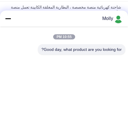
شاحنة كهربائية منصة مخصصة ، البطارية المغلقة الكابينة تعمل منصة
شاحنة
Molly
مركبة الشحن الكهربائية التي تعمل ببطارية الليثيوم مع منصة تحميل
وحواجز قابلة للطي
10:55 PM
4 مقاعد منصة مركبة كهربائية شاحنة المبحرة مع صفر الانبعاثات صديقة
للبيئة
Good day, what product are you looking for?
فئات شعبية
جميع
رافعة شوكية الجر 
أجزاء البطارية رافعة 
البطارية
شوكية
موصل البطارية رافعة 
رافعة شوكية لشحن 
شوكية
البطاريات
رافعة شوكية الاطارات 
المكعب الكهربائي
آلة الصحافة