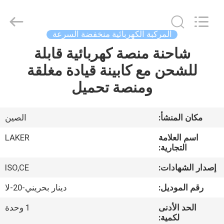
2026
LAKER
AUTOPARTS
CO.,LIMITED.
All
المركبة الكهربائية منخفضة السرعة
Rights
Reserved.
شاحنة منصة كهربائية قابلة
منزل
للشحن مع كابينة قيادة مغلقة
المنتجات
ومنصة تحميل
حول
مكان المنشأ:
الصين
بنا
اسم العلامة
LAKER
التجارية:
جولة
إصدار الشهادات:
ISO,CE
في
رقم الموديل:
دينار بحريني-20-لا
المعمل
الحد الأدنى
1 وحدة
لكمية: