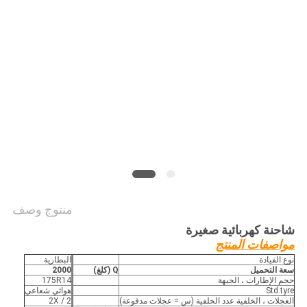
منتوج وصف
شاحنة كهربائية صغيرة
مواصفات المنتج
نوع القيادة
البطارية
سعة التحميل
Q (كلغ)
2000
حجم الإطارات ، الجبهة
175R14
Std.tyre
هوائي شعاعي
العجلات ، الخلفية عدد الخلفية (س = عجلات مدفوعة)
2 / 2X