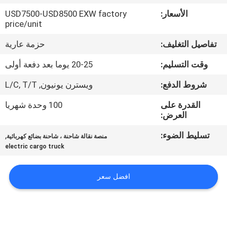
ضبط
الأسعار:
USD7500-USD8500 EXW factory
الجودة
price/unit
تفاصيل التغليف:
حزمة عارية
اتصل
وقت التسليم:
20-25 يوما بعد دفعة أولى
بنا
شروط الدفع:
ويسترن يونيون, L/C, T/T
أخبار
القدرة على
100 وحدة شهريا
العرض:
تسليط الضوء:
,
خريطة
منصة نقالة شاحنة ، شاحنة بضائع كهربائية
electric cargo truck
الموقع
افضل سعر
سياسة
الخصوصية