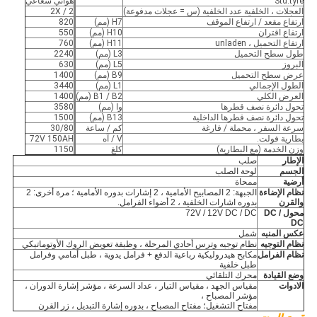
Std.tyre
هوائي شعاعي
العجلات ، الخلفية عدد الخلفية (س = عجلات مدفوعة)
2 / 2X
ارتفاع مقعد / ارتفاع الموقف
H7 (مم)
820
ارتفاع اقتران
H10 (مم)
550
ارتفاع التحميل ، unladen
H11 (مم)
760
طول سطح التحميل
L3 (مم)
2240
البروز
L5 (مم)
630
عرض سطح التحميل
B9 (مم)
1400
الطول الإجمالي
L1 (مم)
3440
العرض الكلي
B1 / B2 (مم)
1400
تحول دائرة نصف قطرها
وا (مم)
3580
تحول دائرة نصف قطرها الداخلية
B13 (مم)
1500
سرعة السفر ، محملة / فارغة
كم / ساعة
30/80
بطارية فولت.
V / آه
72V 150AH
وزن الخدمة (مع البطارية)
كلغ
1150
الإطار
صلب
الجسم
لوحة الصلب
أرضية
ممحاة
نظام الإضاءة
الجبهة: 2 المصابيح الأمامية ، 2 إشارات بدوره الأمامية ؛ مرة أخرى: 2
والقرن
بدوره اشارات الخلفية ، 2 أضواء الفرامل.
محول DC /
72V / 12V DC / DC
DC
عكس المنبه
شمل
نظام التوجيه
نظام توجيه وترس أحادي المرحلة ، وظيفة تعويض الروك الأوتوماتيكي
نظام الفرامل
مكابح هيدروليكية رباعية الدفع + فرامل يدوية ، طبل أمامي وفرامل
طبل خلفية
وضع القيادة
محرك التلقائي
الادوات
مقياس الجهد ، مقياس التيار ، عداد السرعة ، مؤشر إشارة الدوران ،
مؤشر المصباح ،
مفتاح التشغيل؛ مفتاح المصباح ، بدوره إشارة التبديل ، زر القرن