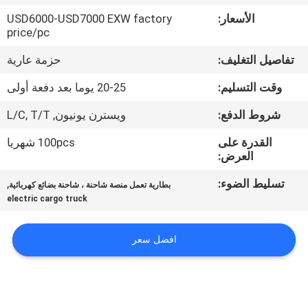
ضبط
الأسعار:
USD6000-USD7000 EXW factory
الجودة
price/pc
تفاصيل التغليف:
حزمة عارية
اتصل
وقت التسليم:
20-25 يوما بعد دفعة أولى
بنا
شروط الدفع:
ويسترن يونيون, L/C, T/T
أخبار
القدرة على
100pcs شهريا
العرض:
تسليط الضوء:
,
خريطة
بطارية تعمل منصة شاحنة ، شاحنة بضائع كهربائية
electric cargo truck
الموقع
افضل سعر
سياسة
الخصوصية