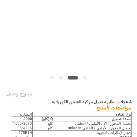
منتوج وصف
4 عجلات بطارية تعمل مركبة الشحن الكهربائية
مواصفات المنتج
نوع القيادة
البطارية
سعة التحميل
Q (كلغ)
3000
تحميل المحور ، لادن الأمامي / الخلفي
كلغ
1660/3090
تحميل المحور ، الأمامي / الخلفي unladen
كلغ
865/885
حجم الإطارات ، الجبهة
175R14