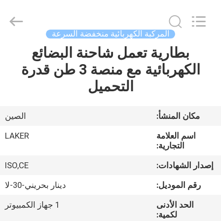
2026
LAKER
AUTOPARTS
CO.,LIMITED.
All
المركبة الكهربائية منخفضة السرعة
Rights
Reserved.
بطارية تعمل شاحنة البضائع
منزل
الكهربائية مع منصة 3 طن قدرة
المنتجات
التحميل
حول
مكان المنشأ:
الصين
بنا
اسم العلامة
LAKER
التجارية:
جولة
إصدار الشهادات:
ISO,CE
في
رقم الموديل:
دينار بحريني-30-لا
المعمل
الحد الأدنى
1 جهاز الكمبيوتر
لكمية: