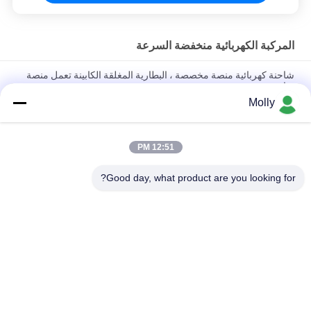
المركبة الكهربائية منخفضة السرعة
شاحنة كهربائية منصة مخصصة ، البطارية المغلقة الكابينة تعمل منصة
شاحنة
Molly
مركبة الشحن الكهربائية التي تعمل ببطارية الليثيوم مع منصة تحميل
وحواجز قابلة للطي
12:51 PM
4 مقاعد منصة مركبة كهربائية شاحنة المبحرة مع صفر الانبعاثات صديقة
للبيئة
Good day, what product are you looking for?
فئات شعبية
جميع
رافعة شوكية الجر 
أجزاء البطارية رافعة 
البطارية
شوكية
موصل البطارية رافعة 
رافعة شوكية لشحن 
شوكية
البطاريات