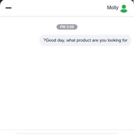
ضبط
Molly
الجودة
3:09 PM
اتصل
Good day, what product are you looking for?
بنا
أخبار
خريطة
الموقع
سياسة
الخصوصية
شاحنة سيتروين متجهيزة بالكامل للمطاعم السريعة