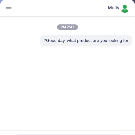
ضبط
Molly
الجودة
2:47 PM
اتصل
Good day, what product are you looking for?
بنا
أخبار
خريطة
الموقع
سياسة
الخصوصية
50HP الديزل الزراعي زاحف المكبات 4000kg GF4000 زاحف
المكبات