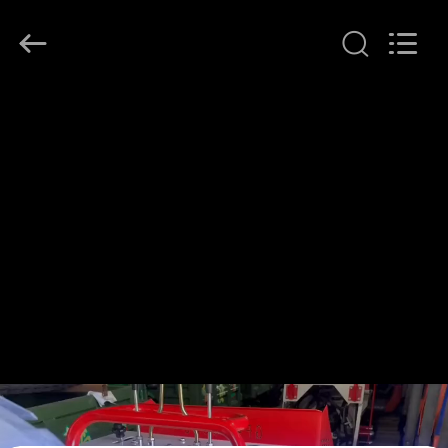
2026
LAKER
AUTOPARTS
CO.,LIMITED.
All
Rights
Reserved.
منزل
المنتجات
حول
بنا
جولة
في
المعمل