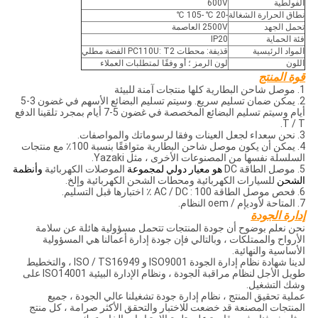
الفولطية
600V
نطاق الحرارة الشغالة
-20 ℃ -105 ℃
تحمل الجهد
2500V العاصمة
فئة الحماية
IP20
المواد الرئيسية
قذيفة: محطات PC110U: T2 الفضة مطلي
اللون
لون الرمز ؛ أو وفقًا لمتطلبات العملاء
قوة المنتج
1. موصل شاحن البطارية كلها منتجات آمنة للبيئة
2. يمكن ضمان تسليم سريع. وسيتم تسليم البضائع الأسهم في غضون 3-5
أيام وسيتم تسليم البضائع المخصصة في غضون 5-7 أيام بمجرد تلقينا الدفع
T / T.
3. نحن سعداء لجعل العينات وفقا لرسوماتك والمواصفات.
4. يمكن أن يكون موصل شاحن البطارية متوافقًا بنسبة 100٪ مع منتجات
السلسلة نفسها من المصنوعات الأخرى ، مثل Yazaki.
5. موصل الطاقة DC
هو معيار دولي لمجموعة
الموصلات الكهربائية
وأنظمة
الشحن
للسيارات الكهربائية ومحطات الشحن الكهربائية وإلخ.
6. فحص موصل الطاقة AC / DC
: 100 ٪ اختبارها قبل التسليم.
7. المتاحة لأوديإم / oem النظام.
إدارة الجودة
نحن نعلم بوضوح أن جودة المنتجات تتحمل مسؤولية هائلة عن سلامة
الأرواح والممتلكات ، وبالتالي فإن جودة إدارة أعمالنا هي المسؤولية
الأساسية والنهائية.
لدينا شهادة نظام إدارة الجودة ISO9001 و ISO / TS16949 ، والتخطيط
طويل الأجل لنظام مراقبة الجودة ، ونظام الإدارة البيئية ISO14001 على
وشك التشغيل.
عملية تحقيق المنتج ، نظام إدارة جودة تشغيلنا عالي الجودة ، جميع
المنتجات المصنعة قد خضعت للاختبار والتحقق الأكثر صرامة ، كل منتج