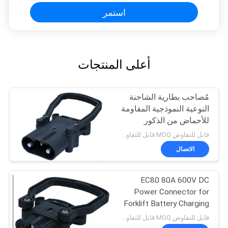
استمر
أعلى المنتجات
مُصاحب بطارية الشاحنة
النوعية النموذجية المقاومة
للأحماض من الذكور
والإناث مع قشرة محطة
قابل للتفاوض MOQ:قابل للتفاوض
PP القوية
الاتصال
EC80 80A 600V DC
Power Connector for
Forklift Battery Charging
قابل للتفاوض MOQ:قابل للتفاوض