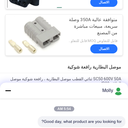
الاتصال
متوافقة عالية 350A وصلة
سريعة، مبيعات مباشرة
من المصنع
قابل للتفاوض MOQ:قابل للتفاوض
الاتصال
موصل البطارية رافعة شوكية
SC50 600V 50A ثنائي القطب موصل البطارية ، رافعة شوكية موصل
الطاقة IP20
Molly
موصلات البطاريات الكهربائية للبطاريات ، التوصيل السريع للبطارية
SC350 350A
5:54 AM
دائم مخصص موصلات البطارية الصناعية 2 دبوس لرافعة شوكية /
مكدس
Good day, what product are you looking for?