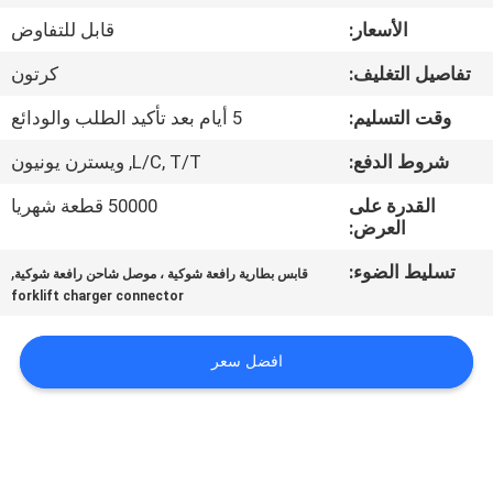
ضبط
الأسعار:
قابل للتفاوض
الجودة
تفاصيل التغليف:
كرتون
اتصل
وقت التسليم:
5 أيام بعد تأكيد الطلب والودائع
بنا
شروط الدفع:
L/C, T/T, ويسترن يونيون
القدرة على
50000 قطعة شهريا
أخبار
العرض:
تسليط الضوء:
,
قابس بطارية رافعة شوكية ، موصل شاحن رافعة شوكية
خريطة
forklift charger connector
الموقع
افضل سعر
سياسة
الخصوصية