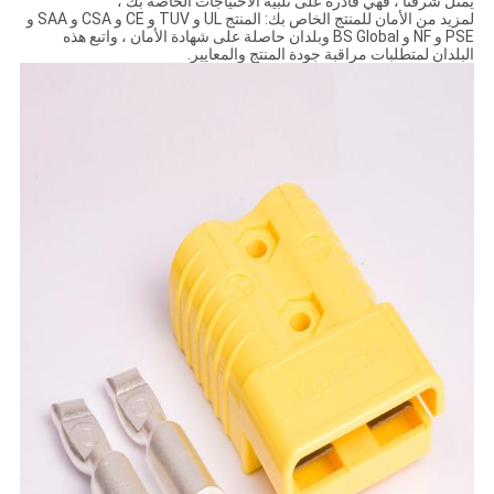
يمثل شرفنا ، فهي قادرة على تلبية الاحتياجات الخاصة بك ،
لمزيد من الأمان للمنتج الخاص بك: المنتج UL و TUV و CE و CSA و SAA و
PSE و NF و BS Global وبلدان حاصلة على شهادة الأمان ، واتبع هذه
البلدان لمتطلبات مراقبة جودة المنتج والمعايير.