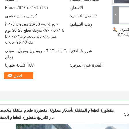
الأسعار:
$5175~6735.71/Pieces
تفاصيل التغليف:
كرتون ، لوح خشبي
وقت التسليم:
<i>1-5 pieces 25-30 working
بيرة :
days.</i> <b>1-5 قطع 25-30 يوم
ة CE
عمل.</b> <i>10 pieces bulk
order 35-40 da
شروط الدفع:
T / T ، L / C ، ويسترن يونيون ، موني
جرام
القدرة على العرض:
100 قطعة شهريا
اتصل
مقطورة الطعام المتنقلة بأسعار معقولة
مقطورة طعام متنقلة مخصص
,
راز:
بار كاترينغ مقطورة الطعام المتنق