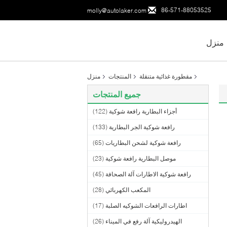
86-571-88053525
molly@autolaker.com
منزل
مقطورة غذائية متنقلة
المنتجات
منزل
جميع المنتجات
أجزاء البطارية رافعة شوكية
(122)
رافعة شوكية الجر البطارية
(133)
رافعة شوكية لشحن البطاريات
(65)
موصل البطارية رافعة شوكية
(23)
رافعة شوكية الاطارات آلة الصحافة
(45)
المكعب الكهربائي
(28)
اطارات الرافعات الشوكيه الصلبة
(17)
الهيدروليكية آلة رفع في الميناء
(26)