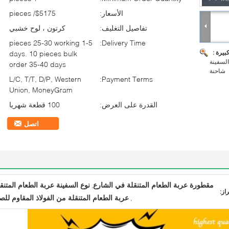
الأسعار:
$5175/ pieces
تفاصيل التغليف:
كرتون ، لوح خشبي
1-5 pieces 25-30 working
Delivery Time:
بيرة :
days. 10 pieces bulk
السفينة
order 35-40 days
شاحنة
L/C, T/T, D/P, Western
Payment Terms:
Union, MoneyGram
القدرة على العرض:
100 قطعة شهريا
اتصل
مقطورة عربة الطعام المتنقلة في الشارع
نوع السفينة عربة الطعام المتنق
,
راز:
عربة الطعام المتنقلة من الفولاذ المقاوم للص
,