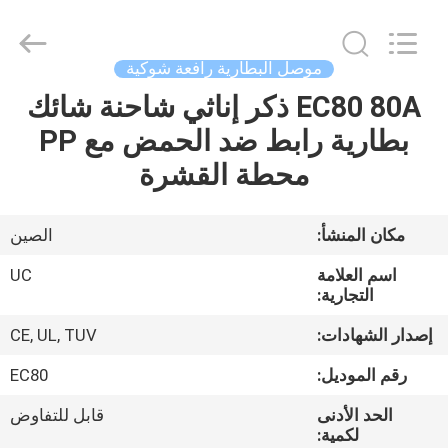
2026
LAKER
AUTOPARTS
CO.,LIMITED.
All
موصل البطارية رافعة شوكية
Rights
Reserved.
EC80 80A ذكر إناثي شاحنة شائك
منزل
بطارية رابط ضد الحمض مع PP
المنتجات
محطة القشرة
حول
مكان المنشأ:
الصين
بنا
اسم العلامة
UC
التجارية:
جولة
إصدار الشهادات:
CE, UL, TUV
في
رقم الموديل:
EC80
المعمل
الحد الأدنى
قابل للتفاوض
لكمية: