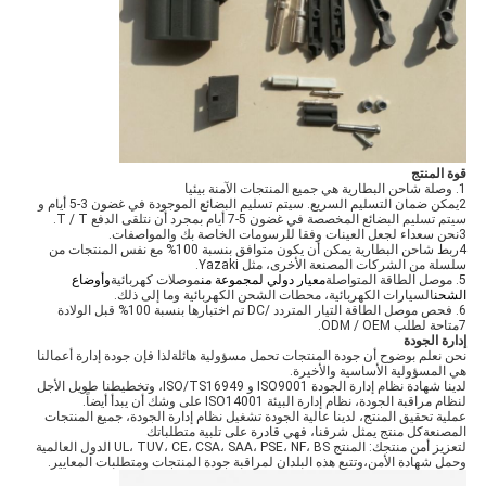
قوة المنتج
1. وصلة شاحن البطارية هي جميع المنتجات الآمنة بيئيا
2يمكن ضمان التسليم السريع. سيتم تسليم البضائع الموجودة في غضون 3-5 أيام و
سيتم تسليم البضائع المخصصة في غضون 5-7 أيام بمجرد أن نتلقى الدفع T / T.
3نحن سعداء لجعل العينات وفقا للرسومات الخاصة بك والمواصفات.
4ربط شاحن البطارية يمكن أن يكون متوافق بنسبة 100% مع نفس المنتجات من
سلسلة من الشركات المصنعة الأخرى، مثل Yazaki.
5. موصل الطاقة المتواصلة
معيار دولي لمجموعة من
موصلات كهربائية
وأوضاع
الشحن
السيارات الكهربائية، محطات الشحن الكهربائية وما إلى ذلك.
6. فحص موصل الطاقة التيار المتردد /DC
تم اختبارها بنسبة 100% قبل الولادة
7متاحة لطلب ODM / OEM.
إدارة الجودة
نحن نعلم بوضوح أن جودة المنتجات تحمل مسؤولية هائلةلذا فإن جودة إدارة أعمالنا
هي المسؤولية الأساسية والأخيرة.
لدينا شهادة نظام إدارة الجودة ISO9001 و ISO/TS16949، وتخطيطنا طويل الأجل
لنظام مراقبة الجودة، نظام إدارة البيئة ISO14001 على وشك أن يبدأ أيضاً.
عملية تحقيق المنتج، لدينا عالية الجودة تشغيل نظام إدارة الجودة، جميع المنتجات
المصنعةكل منتج يمثل شرفنا، فهي قادرة على تلبية متطلباتك
لتعزيز أمن منتجك: المنتج UL، TUV، CE، CSA، SAA، PSE، NF، BS الدول العالمية
وحمل شهادة الأمن،وتتبع هذه البلدان لمراقبة جودة المنتجات ومتطلبات المعايير.