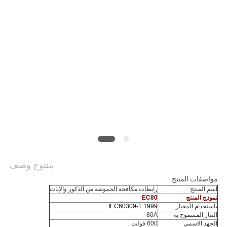
منتوج وصف
مواصفات المنتج
اسم المنتج
رابطات مكافحة الحموضة من الذكور والإناث
نموذج المنتج
EC80
باستخدام المعيار
IEC60309-1:1999
التيار المسموح به
80A
الجهد الاسمي
600 فولت