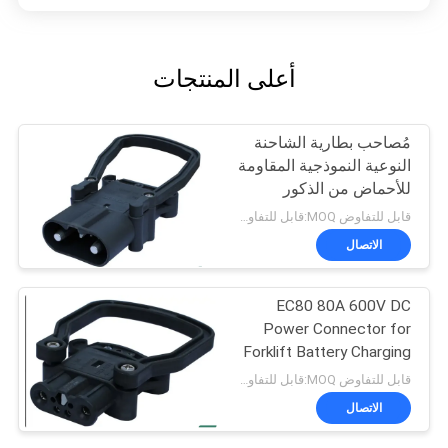
أعلى المنتجات
مُصاحب بطارية الشاحنة
النوعية النموذجية المقاومة
للأحماض من الذكور
والإناث مع قشرة محطة
قابل للتفاوض MOQ:قابل للتفاوض
PP القوية
الاتصال
EC80 80A 600V DC
Power Connector for
Forklift Battery Charging
قابل للتفاوض MOQ:قابل للتفاوض
الاتصال