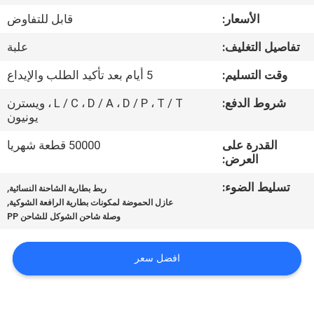
ضبط
الأسعار:
قابل للتفاوض
الجودة
تفاصيل التغليف:
علبة
اتصل
وقت التسليم:
5 أيام بعد تأكيد الطلب والإيداع
بنا
شروط الدفع:
L / C ، D / A ، D / P ، T / T ، ويسترن
يونيون
أخبار
القدرة على
50000 قطعة شهريا
العرض:
تسليط الضوء:
,
خريطة
ربط بطارية الشاحنة النسائية
,
عازل الحموضة لمكونات بطارية الرافعة الشوكية
الموقع
وصلة شاحن الشوكل للشاحن PP
سياسة
افضل سعر
الخصوصية