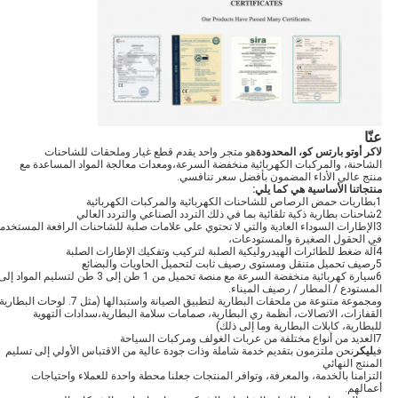
عنّا
لاكر أوتو بارتس كو، المحدودة
هو متجر واحد يقدم قطع غيار وملحقات للشاحنات
الشاحنة، والمركبات الكهربائية منخفضة السرعة،ومعدات معالجة المواد المساعدة مع
منتج عالي الأداء المضمون بأفضل سعر تنافسي.
منتجاتنا الأساسية هي كما يلي
:
1بطاريات حمض الرصاص للشاحنات الكهربائية والمركبات الكهربائية
2شاحنات بطارية ذكية تلقائية بما في ذلك التردد الصناعي والتردد العالي
3الإطارات السوداء العادية والتي لا تحتوي على علامات صلبة للشاحنات الرافعة المستخدم
في الحقول الصغيرة والمستودعات،
4آلة ضغط للطائرات الهيدروليكية الصلبة لتركيب وتفكيك الإطارات الصلبة
5رصيف تحميل متنقل ومستوى رصيف ثابت لتحميل الحاويات والبضائع
6سيارة كهربائية منخفضة السرعة مع منصة تحميل من 1 طن إلى 3 طن لتسليم المواد إل
المستودع / المطار / رصيف الميناء.
ومجموعة متنوعة من ملحقات البطارية لتطبيق الصيانة واستبدالها (مثل 7. لوحات البطا
القفازات، الاتصالات، أنظمة ري البطارية، صمامات سلامة البطارية،سدادات التهوية
للبطارية، كابلات البطارية وما إلى ذلك)
7العديد من أنواع مختلفة من عربات الغولف ومركبات السياحة
في
ليكر
نحن ملتزمون بتقديم خدمة شاملة وذات جودة عالية من الاقتباس الأولي إلى تسليم
المنتج النهائي
التزامنا بالخدمة، والمعرفة، وتوافر المنتجات جعلنا محطة واحدة للعملاء واحتياجات
أعمالهم.