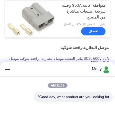
متوافقة عالية 350A وصلة
سريعة، مبيعات مباشرة
من المصنع
قابل للتفاوض MOQ:قابل للتفاوض
الاتصال
موصل البطارية رافعة شوكية
SC50 600V 50A ثنائي القطب موصل البطارية ، رافعة شوكية موصل
الطاقة IP20
Molly
موصلات البطاريات الكهربائية للبطاريات ، التوصيل السريع للبطارية
SC350 350A
11:09 AM
دائم مخصص موصلات البطارية الصناعية 2 دبوس لرافعة شوكية /
مكدس
Good day, what product are you looking for?
فئات شعبية
جميع