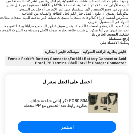
جميع المنتجات ذات الصلة بالشاحنات الشوكية يتم اختيارها من الشركات المصنعة من
الدرجة الأولى تحت علاماتها التجارية الخاصة MYING و LAKER ،مدعومة من قبل فنيين
ماهرين في وضع الاستعداد لأي استفسار فني عبر الإنترنت أو حل بعد السوق.
ليكر
نأمل بصدق أن نكون أفضل خيار لكم لحل الطاقة والصيانة من الشاحنة!
سنكرس أنفسنا لإثراء كتالوجات منتجاتنا بمنتجات صيانة أكثر ملاءمة للبيئة لمعدات معالجة
المواد في المستقبل القريب.
إذا أعطيت الفرصة والمساحة الكاملة، ونحن سوف تظهر لك جميع مزايانا ودعنا تنمو معا.
نحن متأكدون من أننا يمكن أن تثبيت علاقة تجارية طويلة الأجل وصديقة مع الشركة الموقرة
تشغيل المصعد الخاص بك
إرفع مستقبلنا
يمكنك الاعتماد على
قابس بطارية الرافعة الشوكية
موصلات قابس البطارية
Female Forklift Battery Connector,Forklift Battery Connector Acid
Proof,PP Terminal Shell Forklift Charger Connector
احصل على افضل سعر ل
EC80 80A ذكر إناثي شاحنة شائك
بطارية رابط ضد الحمض مع PP محطة
القشرة
استمر