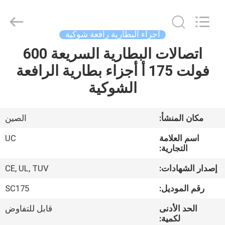
2026
LAKER
AUTOPARTS
CO.,LIMITED.
All
أجزاء البطارية رافعة شوكية
Rights
Reserved.
اتصالات البطارية السريعة 600
منزل
فولت 175 أ أجزاء بطارية الرافعة
المنتجات
الشوكية
حول
مكان المنشأ:
الصين
بنا
اسم العلامة
UC
التجارية:
جولة
إصدار الشهادات:
CE, UL, TUV
في
رقم الموديل:
SC175
المعمل
الحد الأدنى
قابل للتفاوض
لكمية: