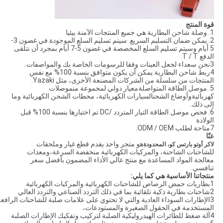
قوة المنتج
1. وصلة شاحن البطارية هي جميع المنتجات الآمنة بيئيا
2. يمكن ضمان التسليم السريع. سيتم تسليم السلع الموجودة في غضون 3-
5 أيام وسيتم تسليم السلع المخصصة في غضون 5-7 أيام بمجرد أن نتلقى
الدفع T / T.
3نحن سعداء لجعل العينات وفقا للرسومات الخاصة بك والمواصفات.
4ربط شاحن البطارية يمكن أن يكون متوافق بنسبة 100% مع نفس
المنتجات من سلسلة من الشركات المصنعة الأخرى، مثل Yazaki.
5. موصل الطاقة المتواصلة
معيار دولي لمجموعة من
موصلات
كهربائية
وأوضاع الشحن
السيارات الكهربائية، محطات الشحن الكهربائية وما
إلى ذلك.
6. فحص موصل الطاقة التيار المتردد /DC
تم اختبارها بنسبة 100% قبل
الولادة
7متاحة لطلب ODM / OEM.
عنّا
هو متجر واحد يقدم قطع غيار وملحقات
لاكر أوتو بارتس كو، المحدودة
للشاحنات الشاحنة، والمركبات الكهربائية منخفضة السرعة،ومعدات
معالجة المواد المساعدة مع منتج عالي الأداء المضمون بأفضل سعر
تنافسي.
منتجاتنا الأساسية هي كما يلي
:
1بطاريات حمض الرصاص للشاحنات الكهربائية والمركبات الكهربائية
2شاحنات بطارية ذكية تلقائية بما في ذلك التردد الصناعي والتردد العالي
3الإطارات السوداء العادية والتي لا تحتوي على علامات صلبة للشاحنات الرافع
المستخدمة في الحقول الصغيرة والمستودعات،
4آلة ضغط للطائرات الهيدروليكية الصلبة لتركيب وتفكيك الإطارات الصلبة