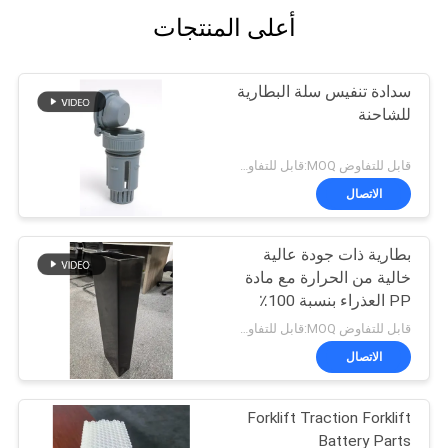
أعلى المنتجات
سدادة تنفيس سلة البطارية
للشاحنة
قابل للتفاوض MOQ:قابل للتفاوض
الاتصال
بطارية ذات جودة عالية
خالية من الحرارة مع مادة
PP العذراء بنسبة 100٪
وحجم قابل للتخصيص -
قابل للتفاوض MOQ:قابل للتفاوض
صندوق BCI
الاتصال
Forklift Traction Forklift
Battery Parts