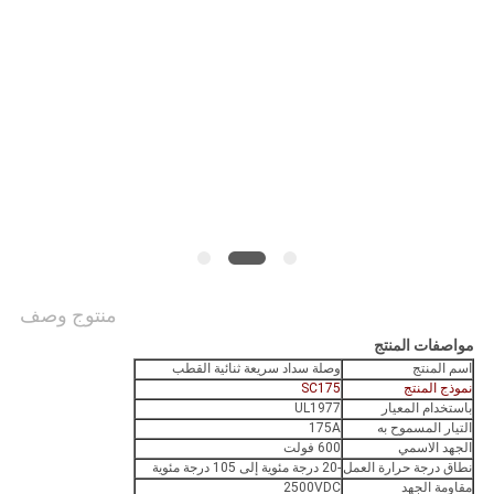
منتوج وصف
مواصفات المنتج
اسم المنتج
وصلة سداد سريعة ثنائية القطب
نموذج المنتج
SC175
باستخدام المعيار
UL1977
التيار المسموح به
175A
الجهد الاسمي
600 فولت
نطاق درجة حرارة العمل
-20 درجة مئوية إلى 105 درجة مئوية
مقاومة الجهد
2500VDC