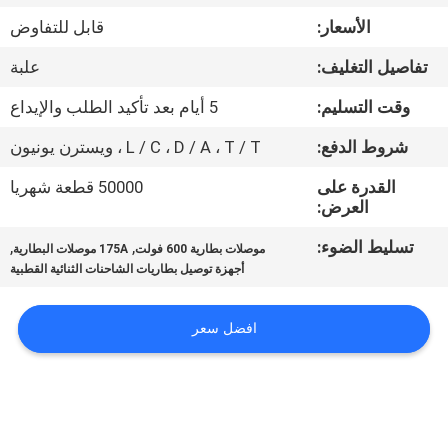
ضبط
الأسعار:
قابل للتفاوض
الجودة
تفاصيل التغليف:
علبة
اتصل
وقت التسليم:
5 أيام بعد تأكيد الطلب والإيداع
بنا
شروط الدفع:
L / C ، D / A ، T / T ، ويسترن يونيون
القدرة على
50000 قطعة شهريا
أخبار
العرض:
تسليط الضوء:
,
,
موصلات بطارية 600 فولت
175A موصلات البطارية
خريطة
أجهزة توصيل بطاريات الشاحنات الثنائية القطبية
الموقع
افضل سعر
سياسة
الخصوصية