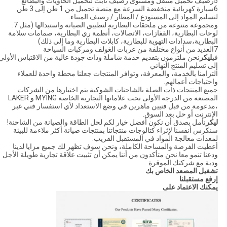
5رصيف تحميل متنقل ومستوى رصيف ثابت لتحميل الحاويات والبضائع
6سيارة كهربائية منخفضة السرعة مع منصة تحميل من 1 طن إلى 3 طن
لتسليم المواد إلى المستودع / المطار / رصيف الميناء.
ومجموعة متنوعة من ملحقات البطارية لتطبيق الصيانة واستبدالها (مثل 7.
لوحات البطارية، القفازات، الاتصالات، أنظمة ري البطارية، صمامات سلامة
البطارية،سدادات التهوية للبطارية، كابلات البطارية وما إلى ذلك)
7العديد من أنواع مختلفة من عربات الغولف ومركبات السياحة
في
ليكر
نحن ملتزمون بتقديم خدمة شاملة وذات جودة عالية من الاقتباس الأولي
إلى تسليم المنتج النهائي
التزامنا بالخدمة، والمعرفة، وتوافر المنتجات جعلنا محطة واحدة للعملاء
واحتياجات أعمالهم.
جميع المنتجات ذات الصلة بالشاحنات الشوكية يتم اختيارها من الشركات
المصنعة من الدرجة الأولى تحت علاماتها التجارية الخاصة MYING و LAKER
،مدعومة من قبل فنيين ماهرين في وضع الاستعداد لأي استفسار فني عبر
الإنترنت أو حل بعد السوق.
ليكر
نأمل بصدق أن نكون أفضل خيار لكم لحل الطاقة والصيانة من الشاحنة!
سنكرس أنفسنا لإثراء كتالوجات منتجاتنا بمنتجات صيانة أكثر ملاءمة للبيئة
لمعدات معالجة المواد في المستقبل القريب.
أعطيت الفرصة والمساحة الكاملة، ونحن سوف تظهر لك جميع مزايا لدينا
ودعنا تنمو معا.نحن متأكدون من أننا يمكن أن تثبيت علاقة تجارية طويلة الأجل
ودية مع شركتك الموقرة
تشغيل المصعد الخاص بك
إرفع مستقبلنا
يمكنك الاعتماد على