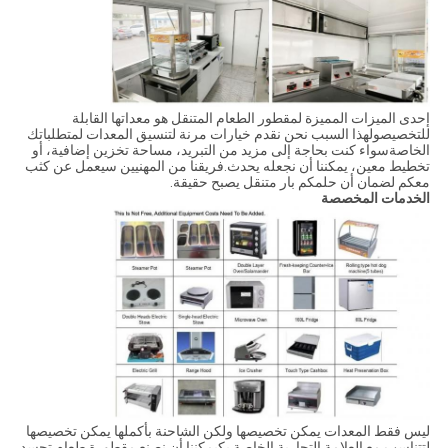
إحدى الميزات المميزة لمقطور الطعام المتنقل هو معداتها القابلة
للتخصيصولهذا السبب نحن نقدم خيارات مرنة لتنسيق المعدات لمتطلباتك
الخاصةسواء كنت بحاجة إلى مزيد من التبريد، مساحة تخزين إضافية، أو
تخطيط معين، يمكننا أن نجعله يحدث.فريقنا من المهنيين سيعمل عن كثب
معكم لضمان أن حلمكم بار متنقل يصبح حقيقة.
الخدمات المخصصة
ليس فقط المعدات يمكن تخصيصها ولكن الشاحنة بأكملها يمكن تخصيصها
لتتناسب مع العلامة التجارية الخاصة بكيمكننا أن نصنع مقطورة طعام تجسد