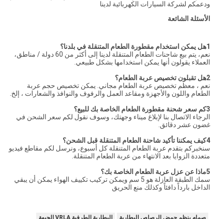
ودعمكم لشركة السيارات الكهربائية لدينا
الأسئلة الشائعة
1هل يمكن استخدام مقطورة الطعام المتنقلة في بلدنا؟
نعم، يتم بيع شاحنات الطعام المتنقلة لدينا إلى أكثر من 60 دولة / مناطق،
العملاء يقولون أنها يمكن استخدامها بشكل طبيعي.
2هل تقبلون تخصيص عربة الطعام؟
نعم ، معظم تخصيص عربة الطعام مجاني. يمكن تخصيص حجم عربة
الطعام واللون والأجهزة ومقاعد العمل والرفوف والنوافذ والشعارات ، إلخ.
3كم سعر شحنة مقطورة الطعام الخاصة بك للبيع؟
الرجاء الاتصال بنا لإبلاغ ميناء وجهتك، وسوف نقول لكم سعر الشحن في
غضون عشر دقائق.
4كيف يمكننا تأكيد شاحنة الطعام المتنقلة قبل الشحن؟
سنخبركم بتقدم عربة الطعام المتنقلة كل أسبوع، ونرسل لكم مقاطع فيديو
متعددة الزوايا بعد الانتهاء من عربة الطعام المتنقلة.
5ماذا عن عزل عربة الطعام الخاصة بك؟
سمك الطبقة العازلة هو 5 سم ويمكن تركيب تكييف الهواء يمكن أن يبقي
الداخل بارداً دافئاً وكذلك منع الحريق
صمام ينظم حمض الرصاص البطارية
البطارية الطرفية VRLA الجبهة