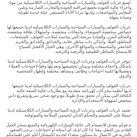
·تُصنع عربات الغولف والسيارات السياحية والسيارات الكلاسيكية من مواد
وأجزاء عالية الجودة تخضع لمراقبة الجودة والتجارب الصارمة وتلبي
المعايير والمواصفات،ولديها مزايا الأداء المستقر، حياة خدمة طويلة
وصيانة سهلة
·عربات الغولف والسيارات السياحية والسيارات الكلاسيكية لدينا جميعها لها
خصائص منخفضة الضوضاء، وانبعاثات منخفضة، واستهلاك طاقة منخفضة،
والتحكم المرن والقيادة مريحة،التي مناسبة لملاعب الغولف، المنتجعات،
المناطق الفيلا، وأماكن ذات مناظر خلابة، والحدائق والحدائق والحرم
الجامعي والمجتمعات والمواقع الأخرى، وهي الخيار الأفضل للسياح
للاستمتاع بالمناظر الطبيعية والترفيه والترفيه.
·تتوفر عربات الغولف وعربات الرؤية السياحية والسيارات الكلاسيكية لدينا
بأشكال وأحجام مختلفة،ويمكن تخصيصها وتعديلها وفقا لاحتياجات العملاء
وتفضيلاتها لتلبية احتياجات وظائف ومشاهد مختلفة وإظهار الشخصية
والذوق.
·عربات الغولف والسيارات السياحية والسيارات الكلاسيكية لدينا جميعها
لديها أنظمة محركات كهربائية متقدمة مع بطاريات عالية السعة عالية
الكثافة التي يمكن أن تحقق مدىً طويلاً،مع وجود شحن سريع وتفريغ ذاتي
منخفض لسهولة الاستخدام والإدارة.
·تعتمد عربات الغولف وعربات الرؤية السياحية والسيارات الكلاسيكية لدينا
جميعًا على التصميم والتحكم الذكي لتحسين السلامة والموثوقية.
ندعوكم بصدق للانضمام إلى عائلة السيارات الكهربائية والتمتع بسحر الجيل
القادم من التنقل معنا. إذا كان لديك أي أسئلة أو احتياجات، يرجى الشعور
بالحرية في الاتصال بنا،سنكون سعداء لخدمة لكمشكراً لكم على اهتمامكم