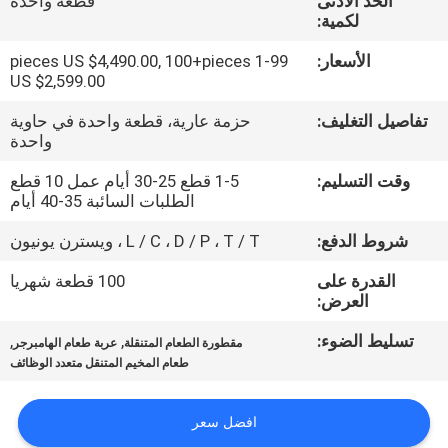
الحد الأدنى
قطعة واحدة
ضبط
لكمية:
الجودة
الأسعار:
1-99 pieces US $4,490.00, 100+pieces
US $2,599.00
اتصل
تفاصيل التغليف:
حزمة عارية، قطعة واحدة في حاوية
بنا
واحدة
وقت التسليم:
1-5 قطع 25-30 أيام عمل 10 قطع
الطلبات السائبة 35-40 أيام
أخبار
شروط الدفع:
L / C ، D / P ، T / T ، ويسترن يونيون
خريطة
القدرة على
100 قطعة شهريا
العرض:
الموقع
تسليط الضوء:
,
,
مقطورة الطعام المتنقلة
عربة طعام الهامبرجر
طعام المخيم المتنقل متعدد الوظائف
سياسة
الخصوصية
افضل سعر