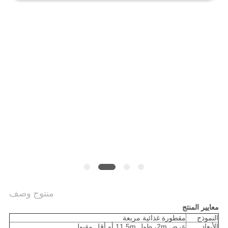
منتوج وصف
معايير المنتج
النموذج
مقطورة غذائية مربعة
الأبعاد
عرض 2m، طول 11.5m أو أقل مقبول