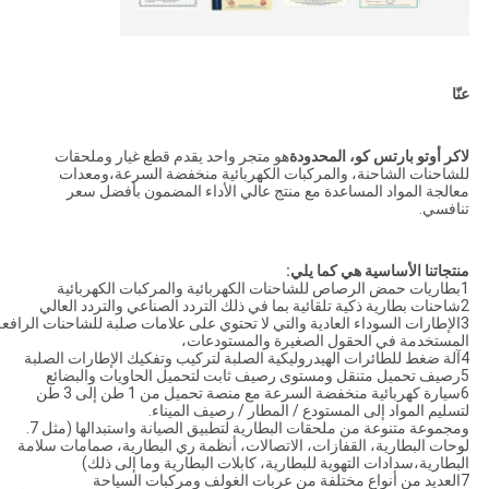
عنّا
لاكر أوتو بارتس كو، المحدودة
هو متجر واحد يقدم قطع غيار وملحقات
للشاحنات الشاحنة، والمركبات الكهربائية منخفضة السرعة،ومعدات
معالجة المواد المساعدة مع منتج عالي الأداء المضمون بأفضل سعر
تنافسي.
منتجاتنا الأساسية هي كما يلي
:
1بطاريات حمض الرصاص للشاحنات الكهربائية والمركبات الكهربائية
2شاحنات بطارية ذكية تلقائية بما في ذلك التردد الصناعي والتردد العالي
3الإطارات السوداء العادية والتي لا تحتوي على علامات صلبة للشاحنات الرافع
المستخدمة في الحقول الصغيرة والمستودعات،
4آلة ضغط للطائرات الهيدروليكية الصلبة لتركيب وتفكيك الإطارات الصلبة
5رصيف تحميل متنقل ومستوى رصيف ثابت لتحميل الحاويات والبضائع
6سيارة كهربائية منخفضة السرعة مع منصة تحميل من 1 طن إلى 3 طن
لتسليم المواد إلى المستودع / المطار / رصيف الميناء.
ومجموعة متنوعة من ملحقات البطارية لتطبيق الصيانة واستبدالها (مثل 7.
لوحات البطارية، القفازات، الاتصالات، أنظمة ري البطارية، صمامات سلامة
البطارية،سدادات التهوية للبطارية، كابلات البطارية وما إلى ذلك)
7العديد من أنواع مختلفة من عربات الغولف ومركبات السياحة