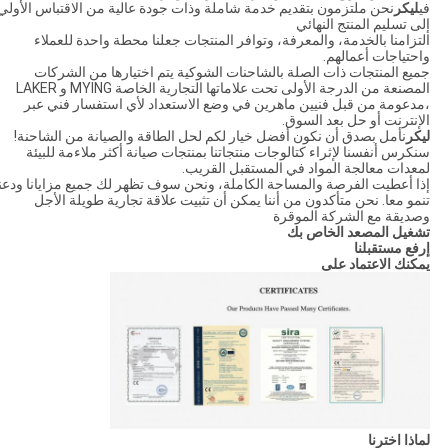
في
ليكر
نحن ملتزمون بتقديم خدمة شاملة وذات جودة عالية من الاقتباس الأولي
إلى تسليم المنتج النهائي
التزامنا بالخدمة، والمعرفة، وتوافر المنتجات جعلنا محطة واحدة للعملاء
واحتياجات أعمالهم.
جميع المنتجات ذات الصلة بالشاحنات الشوكية يتم اختيارها من الشركات
المصنعة من الدرجة الأولى تحت علاماتها التجارية الخاصة MYING و LAKER
،مدعومة من قبل فنيين ماهرين في وضع الاستعداد لأي استفسار فني عبر
الإنترنت أو حل بعد السوق.
ليكر
نأمل بصدق أن نكون أفضل خيار لكم لحل الطاقة والصيانة من الشاحنة!
سنكرس أنفسنا لإثراء كتالوجات منتجاتنا بمنتجات صيانة أكثر ملاءمة للبيئة
لمعدات معالجة المواد في المستقبل القريب.
إذا أعطيت الفرصة والمساحة الكاملة، ونحن سوف تظهر لك جميع مزايانا ودعنا
تنمو معا. نحن متأكدون من أننا يمكن أن تثبيت علاقة تجارية طويلة الأجل
وصديقة مع الشركة الموقرة
تشغيل المصعد الخاص بك
إرفع مستقبلنا
يمكنك الاعتماد على
لماذا اخترنا