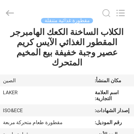
2026
LAKER
AUTOPARTS
CO.,LIMITED.
All
مقطورة غذائية متنقلة
Rights
Reserved.
الكلاب الساخنة الكعك الهامبرجر
منزل
المقطور الغذائي الآيس كريم
المنتجات
عصير وجبة خفيفة بيع المخيم
المتحرك
حول
بنا
مكان المنشأ:
الصين
اسم العلامة
LAKER
جولة
التجارية:
في
إصدار الشهادات:
ISO&ECE
المعمل
رقم الموديل:
مقطورة طعام متحركة مربعة