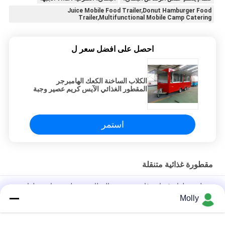
Juice Mobile Food Trailer,Donut Hamburger Food
Trailer,Multifunctional Mobile Camp Catering
احصل على افضل سعر ل
الكلاب الساخنة الكعك الهامبرجر
المقطور الغذائي الآيس كريم عصير وجبة
خفيفة بيع المخيم المتحرك
استمر
مقطورة غذائية متنقلة
مقطورة طعام فضائية فاخرة متعددة الوظائف مقطورة شاحنة طعام
الشارع
Molly
شاحنة سيتروين متجهيزة بالكامل للمطاعم السريعة