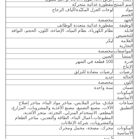
اسم المنتج
مقطورة غذائية متحركة
مواد
لوحات العزل المكبّدة/ألياف الزجاج
الجسم
الجهد
مخصصة
الوظيفة
مقطورة غذائية متعددة الوظائف
قابلة
نظام الكهرباء، نظام المياه، الإضاءة، اللون، الحجم، النوافذ
للتخصيص
العلامة
ليكر
التجارية
المواصفات
مخصصة
المنشأ
الصين
قدرة
100 قطعة في الشهر
الإنتاج
أرضيات
أرضيات مضادة للنزلق
الحالة
جديد
اللون
مخصصة
ضمان
سنة واحدة
المكونات
الأساسية
صناعات
فنادق، متاجر الملابس، متاجر مواد البناء، متاجر إصلاح
التطبيق
الآلات، مصنع التصنيع، مصنع الأغذية والمشروبات، المزارع،
المطعم، الاستخدام المنزلي، التجزئة، متجر الأغذية،
المطبوعات،أعمال البناء، الطاقة والتعدين، متاجر الطعام
والمشروبات، شركة الإعلانات
المكونات
محرك، مضخة، محمل ومحرك
الأساسية
5 سم