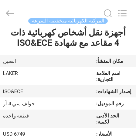
2026
LAKER
AUTOPARTS
CO.,LIMITED.
All
المركبة الكهربائية منخفضة السرعة
Rights
Reserved.
أجهزة نقل أشخاص كهربائية ذات
منزل
4 مقاعد مع شهادة ISO&ECE
المنتجات
مكان المنشأ:
الصين
حول
اسم العلامة
LAKER
بنا
التجارية:
إصدار الشهادات:
ISO&ECE
جولة
رقم الموديل:
جولف سي 4 آر
في
الحد الأدنى
قطعة واحدة
المعمل
لكمية:
الأسعار:
USD 6749