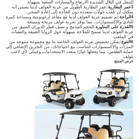
للتنقل في التلال الشديدة الارتفاع والمسارات الصعبة بسهولة.
3عمر البطارية:
عمر البطارية الطويل من عربة الغولف لدينا يضمن أنه
يمكنك أن تلعب جولات متعددة دون الحاجة إلى إعادة الشحن.
4الراحة:
تم تصميم عربة الغولف لدينا مع مقاعد إرغونومية ومساحة كبيرة
للنادي والإكسسوارات، مما يوفر تجربة غولف مريحة وممتعة.
5القدرة على المناورة:
الحجم المدمج و نصف قطر الدوران الضيق من
عربة الغولف لدينا تسمح للملاحة بسهولة حول الزوايا الضيقة والعقبات
في الملعب.
6التنوع:
يمكن تخصيص عربة الغولف الخاصة بنا مع مجموعة متنوعة من
الميزات والاكسسوارات لتتناسب مع احتياجاتك، من التخزين الإضافي إلى
حماية الطقس، مما يجعلها خيارًا متعدد الاستخدامات وعملي لأي لاعب
غولف.
عرض المنتج