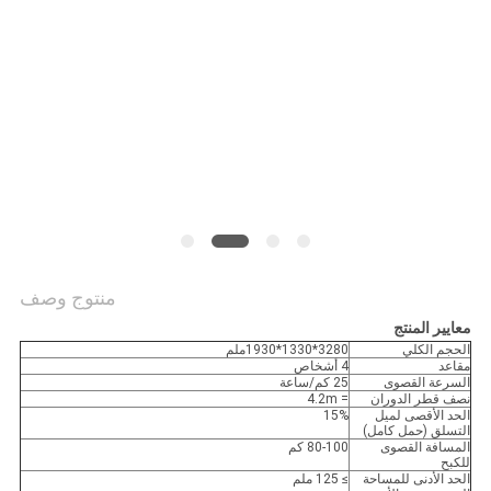
منتوج وصف
معايير المنتج
الحجم الكلي
3280*1330*1930ملم
مقاعد
4 أشخاص
السرعة القصوى
25 كم/ساعة
نصف قطر الدوران
= 4.2m
الحد الأقصى لميل
15%
التسلق (حمل كامل)
المسافة القصوى
80-100 كم
للكبح
الحد الأدنى للمساحة
≥ 125 ملم