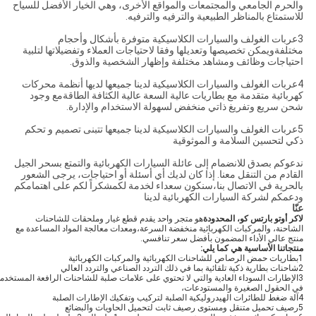
والحرم الجامعي والمجتمعات والمواقع الأخرى، وهي الخيار الأفضل للسياح
للاستمتاع بالمناظر الطبيعية والترفيه والترفيه.
3عربات الغولف والسيارات الكلاسيكية متوفرة بأشكال وأحجام
مختلفةويمكن تخصيصها وتعديلها وفقا لاحتياجات العملاء وتفضيلاتها لتلبية
احتياجات وظائف ومشاهد مختلفة وإظهار الشخصية والذوق.
4عربات الغولف والسيارات الكلاسيكية لدينا جميعها لديها أنظمة محركات
كهربائية متقدمة مع بطاريات عالية السعة عالية الكثافة الطاقةمع وجود
شحن سريع وتفريغ ذاتي منخفض لسهولة الاستخدام والإدارة.
5عربات الغولف والسيارات الكلاسيكية لدينا جميعها تتبنى تصميم و تحكم
ذكي لتحسين السلامة و الموثوقية
ندعوكم بصدق للانضمام إلى عائلة السيارات الكهربائية والتمتع بسحر الجيل
القادم من التنقل معنا. إذا كان لديك أي أسئلة أو احتياجات، يرجى الشعور
بالحرية في الاتصال بنا،سنكون سعداء لخدمة لكمشكراً لكم على اهتمامكم
ودعمكم لشركة السيارات الكهربائية لدينا
عنّا
لاكر أوتو بارتس كو، المحدودة
هو متجر واحد يقدم قطع غيار وملحقات للشاحنات
الشاحنة، والمركبات الكهربائية منخفضة السرعة،ومعدات معالجة المواد المساعدة مع
منتج عالي الأداء المضمون بأفضل سعر تنافسي.
منتجاتنا الأساسية هي كما يلي
:
1بطاريات حمض الرصاص للشاحنات الكهربائية والمركبات الكهربائية
2شاحنات بطارية ذكية تلقائية بما في ذلك التردد الصناعي والتردد العالي
3الإطارات السوداء العادية والتي لا تحتوي على علامات صلبة للشاحنات الرافعة المستخدم
في الحقول الصغيرة والمستودعات،
4آلة ضغط للطائرات الهيدروليكية الصلبة لتركيب وتفكيك الإطارات الصلبة
5رصيف تحميل متنقل ومستوى رصيف ثابت لتحميل الحاويات والبضائع