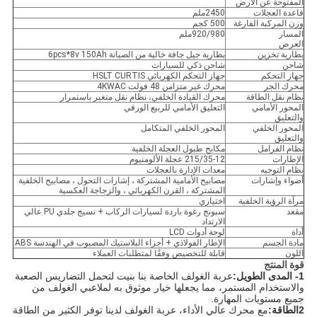
المفتوحة عن الأرض
قاعدة العجلات
2450ملم
وزن المركبة الفارغة
500 كجم
المسار
920/980ملم
العرض
بطارية تخزين
بطارية جيل جافة خالية من الصيانة 6pcs*8v 150Ah
شاحن
شاحن ذكي للسيارات
جهاز التحكم
جهاز التحكم الكهربائي HSLT CURTIS
محرك الجر
محرك غير متزامن 48 فولت 4KWAC
نظام نقل الطاقة
محرك القيادة الخلفي، نظام نقل متغير باستمرار
المحور الأمامي
التعليق الأمامي للربيع الورقي
والتعليق
المحور الخلفي
المحور الخلفي المتكامل
والتعليق
نظام الفرامل
مكابح طبول العجلة الخلفية
الإطارات
215/35-12 عجلة الألومنيوم
نظام التوجيه
معدات الإدارة بالعجلات
أضواء وإشارات
مصابيح الأمامية المشتركة ، إشارات التحول ، مصابيح الخلفية
المشتركة ، القرن الكهربائي ، والزجاجة العكسية
مرآة الرؤية الخلفية
اختياري
مقعد
سبونج رغوة باردة لسيارات الركاب + نسيج جلدي PU عالي
الارتداد
أداة
لوحة أدوات LCD
مادة الجسم
الإطار الفولاذي + أجزاء البلاستيك المصبوب في الهندسة ABS
اللون
قابلة للتخصيص وفقًا لمتطلبات العملاء
قوة المنتج
1- المدى الطويل:
عربة الغولف الخاصة بنا بنيت لتحمل التضاريس الصعبة
والاستخدام المستمر، مما يجعلها خيار موثوق به لملاعبي الغولف من
جميع مستويات المهارة.
2الطاقة:
مع محرك عالي الأداء، عربة الغولف لدينا توفر الكثير من الطاقة