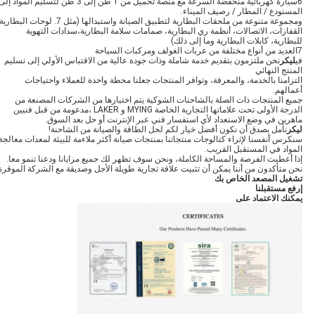
6سيارة كهربائية منخفضة السرعة مع منصة تحميل من 1 طن إلى 3 طن لتسليم المواد إل
المستودع / المطار / رصيف الميناء.
ومجموعة متنوعة من ملحقات البطارية لتطبيق الصيانة واستبدالها (مثل 7. لوحات البطا
القفازات، الاتصالات، أنظمة ري البطارية، صمامات سلامة البطارية،سدادات التهوية
للبطارية، كابلات البطارية وما إلى ذلك)
7العديد من أنواع مختلفة من عربات الغولف ومركبات السياحة
في
ليكر
نحن ملتزمون بتقديم خدمة شاملة وذات جودة عالية من الاقتباس الأولي إلى تسليم
المنتج النهائي
التزامنا بالخدمة، والمعرفة، وتوافر المنتجات جعلنا محطة واحدة للعملاء واحتياجات
أعمالهم.
جميع المنتجات ذات الصلة بالشاحنات الشوكية يتم اختيارها من الشركات المصنعة من
الدرجة الأولى تحت علاماتها التجارية الخاصة MYING و LAKER ،مدعومة من قبل فنيين
ماهرين في وضع الاستعداد لأي استفسار فني عبر الإنترنت أو حل بعد السوق.
ليكر
نأمل بصدق أن نكون أفضل خيار لكم لحل الطاقة والصيانة من الشاحنة!
سنكرس أنفسنا لإثراء كتالوجات منتجاتنا بمنتجات صيانة أكثر ملاءمة للبيئة لمعدات معالجة
المواد في المستقبل القريب.
إذا أعطيت الفرصة والمساحة الكاملة، ونحن سوف تظهر لك جميع مزايانا ودعنا تنمو معا.
نحن متأكدون من أننا يمكن أن تثبيت علاقة تجارية طويلة الأجل وصديقة مع الشركة الموقرة
تشغيل المصعد الخاص بك
إرفع مستقبلنا
يمكنك الاعتماد على