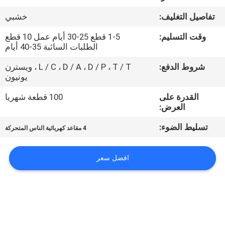
ضبط
تفاصيل التغليف:
خشبي
الجودة
وقت التسليم:
1-5 قطع 25-30 أيام عمل 10 قطع
الطلبات السائبة 35-40 أيام
اتصل
شروط الدفع:
L / C ، D / A ، D / P ، T / T ، ويسترن
بنا
يونيون
القدرة على
100 قطعة شهريا
أخبار
العرض:
تسليط الضوء:
4 مقاعد كهربائية الناس المتحركة
خريطة
الموقع
افضل سعر
سياسة
الخصوصية