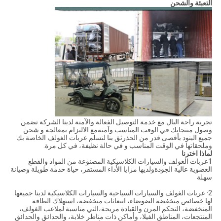
التعبئة والشحن
تجربة راحة البال مع خدمة التوصيل الفعالة والآمنة لدينا الشركة تضمن
وصول منتجاتك في الوقت المناسب وآمنةمع الالتزام بمعالجة و شحن
جميع البنود بأقصى قدر من الحذرثق بنا لنسلم عربات الغولف الخاصة بك
وملحقاتها في الوقت المناسب و في حالة نظيفة، في كل مرة.
لماذا اخترنا
1عربات الغولف والسيارات الكلاسيكية المصنوعة من المواد والقطع
العضوية عالية الجودةولديها مزايا الأداء المستقر، حياة خدمة طويلة وصيانة
سهلة
2· عربات الغولف والسيارات السياحية والسيارات الكلاسيكية لدينا جميعها
لها خصائص منخفضة الضوضاء، انبعاثات منخفضة، استهلاك الطاقة
المنخفضة، التحكم المرن والقيادة مريحة،التي مناسبة لملاعب الغولف،
المنتجعات، المناطق الفيلا، وأماكن ذات مناظر خلابة، والحدائق والحدائق