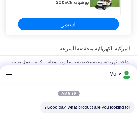
مع شهادة ISO&ECE
استمر
المركبة الكهربائية منخفضة السرعة
شاحنة كهربائية منصة مخصصة ، البطارية المغلقة الكابينة تعمل منصة
شاحنة
Molly
مركبة الشحن الكهربائية التي تعمل ببطارية الليثيوم مع منصة تحميل
وحواجز قابلة للطي
5:39 AM
4 مقاعد منصة مركبة كهربائية شاحنة المبحرة مع صفر الانبعاثات صديقة
للبيئة
Good day, what product are you looking for?
فئات شعبية
جميع
رافعة شوكية الجر 
أجزاء البطارية رافعة 