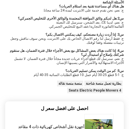
الأسئلة الشائعة
هل هناك أي مساعدة تقنية بعد استلام العربات؟
ج: نعم، نحن نقدم خدمة على الانترنت لمدة 24 ساعة مجانا.
س2:هل لديكم وثائق الموافقة المعتمدة والوثائق الأخرى للتخليص الجمركي؟
ج: نعم، لدينا CE، بعد الشحن، سنرسل لك التعبئة
القائمة/الفاتورة التجارية/عقد البيع للتخليص الجمركي.
س3: إذا أردت زيارة مصنعكم، كيف يمكنني الاتصال بكم؟
ج: فقط أرسل لنا رقم الاتصال الخاص بك على الانترنت، ونحن سوف نناقش وجعل
ترتيبات مفصلة وفقا لوقتك.
س4: إذا كانت هناك بعض المشاكل مع بعض الأجزاء خلال فترة الضمان، هل ستقوم
شركتك بإصلاح أو استبدال لي؟
ج: نعم، سنرسل لك قطع أجزاء عربات جديدة مجاناً خلال فترة الضمان. لا تشمل
الأجزاء الاستهلاكية والأضرار التي يسببها الإنسان.
س5: كم من الوقت يمكن تسليم العربات؟
ج: 1-5 قطع 25-30 أيام عمل 10 قطع الطلبات السائبة 35-40 أيام
بطارية تعمل منصة شاحنة
منصة منصة نقالة
4 Seats Electric People Movers
احصل على افضل سعر ل
أجهزة نقل أشخاص كهربائية ذات 4 مقاعد