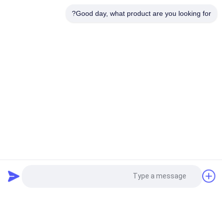
بطارية HELI لفلكفورت VCH6A لـ HELI CPD20 فلكفورت الكهربائي
Good day, what product are you looking for?
المضاد للوزن 48V 600Ah
فئات شعبية
جميع
رافعة شوكية الجر 
أجزاء البطارية رافعة 
البطارية
شوكية
موصل البطارية رافعة 
رافعة شوكية لشحن 
شوكية
البطاريات
رافعة شوكية الاطارات 
المكعب الكهربائي
آلة الصحافة
الهيدروليكية آلة رفع 
اطارات الرافعات 
طلب اقتباس
في الميناء
الشوكيه الصلبة