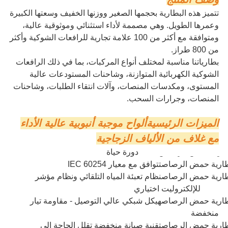
تتميز هذه البطارية بحجمها الصغير ووزنها الخفيف وسعتها الكبيرة
وعمرها الطويل. وهي مصممة لأداء استثنائي وموثوقية عالية،
ومتوافقة مع أكثر من 100 علامة تجارية للرافعات الشوكية وأكثر
من 800 طراز.
بطارياتنا مناسبة لمختلف أنواع المركبات، بما في ذلك الرافعات
الشوكية الكهربائية المتوازنة، وشاحنات المستودعات عالية
المستوى، ومكدسات المنصات، وآلات انتقاء الطلبات، وشاحنات
المنصات، وجرارات السحب.
الميزات الرئيسية
ألواح موجبة أنبوبية عالية الأداء
مع غلاف من الألياف الزجاجية
ارية حمض الرصاص
1500 دورة حياة
ارية حمض الرصاص
تتوافق مع معيار IEC 60254
ارية حمض الرصاص
نظام تعبئة المياه التلقائي ونظام مؤشر
LED للإلكتروليت اختياري
ارية حمض الرصاص
هيكل شبكي عالي التوصيل - مقاومة تيار
منخفضة
ارية حمض الرصاص
تقنية صيانة منخفضة تقلل الحاجة إلى