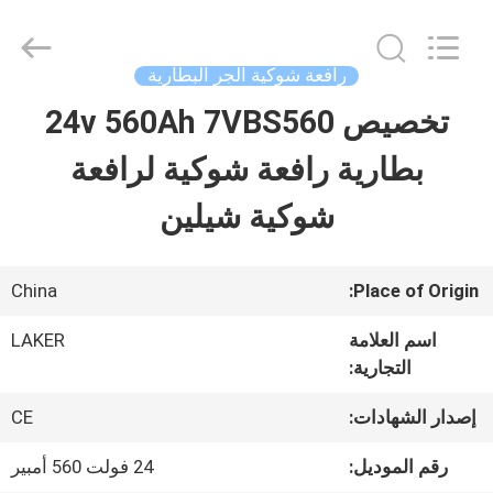
-
2026
LAKER
AUTOPARTS
رافعة شوكية الجر البطارية
CO.,LIMITED.
All
تخصيص 24v 560Ah 7VBS560
منزل
Rights
Reserved.
بطارية رافعة شوكية لرافعة
المنتجات
شوكية شيلين
حول
China
Place of Origin:
بنا
اسم العلامة
LAKER
التجارية:
جولة
إصدار الشهادات:
CE
في
رقم الموديل:
24 فولت 560 أمبير