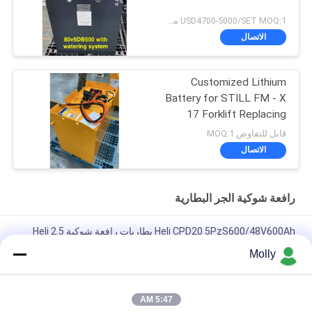
USD4700-5000/SET MOQ:1 مجموعة
الاتصال
Customized Lithium
Battery for STILL FM - X
17 Forklift Replacing
48V/775AH Lead - Acid
قابل للتفاوض MOQ:1
Battery to 51.2V 690AH
الاتصال
Lithium Battery
رافعة شوكية الجر البطارية
Heli CPD20 5PzS600/48V600Ah بطاريات رافعة شوكية Heli 2.5
طن
Molly
هلي CPD30 الشاحنة الكهربائية العلامة التجارية 6PBS600 80V 600Ah
البطارية، بيع بالجملة ل هلي الكهربائية الموازنة المضادة الشاحنة
5:47 AM