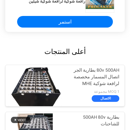
رافعة شوكية لرافعة شوكية شيلين
استمر
أعلى المنتجات
80v 500AH بطارية الجر
اتصال المسمار مخصصة
لرافعة شوكية MHE
MOQ:1 مجموعة
الاتصال
بطارية 500AH 80v
للشاحنات