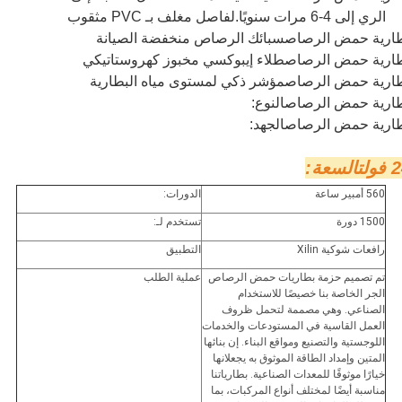
الري إلى 4-6 مرات سنويًا.
ل
فاصل مغلف بـ PVC مثقوب
ارية حمض الرصاص
سبائك الرصاص منخفضة الصيانة
ارية حمض الرصاص
طلاء إيبوكسي مخبوز كهروستاتيكي
ارية حمض الرصاص
مؤشر ذكي لمستوى مياه البطارية
ارية حمض الرصاص
النوع:
ارية حمض الرصاص
الجهد:
ولت
السعة:
560 أمبير ساعة
الدورات:
1500 دورة
تستخدم لـ:
رافعات شوكية Xilin
التطبيق
تم تصميم حزمة بطاريات حمض الرصاص
عملية الطلب
الجر الخاصة بنا خصيصًا للاستخدام
الصناعي. وهي مصممة لتحمل ظروف
العمل القاسية في المستودعات والخدمات
اللوجستية والتصنيع ومواقع البناء. إن بنائها
المتين وإمداد الطاقة الموثوق به يجعلانها
خيارًا موثوقًا للمعدات الصناعية. بطارياتنا
مناسبة أيضًا لمختلف أنواع المركبات، بما