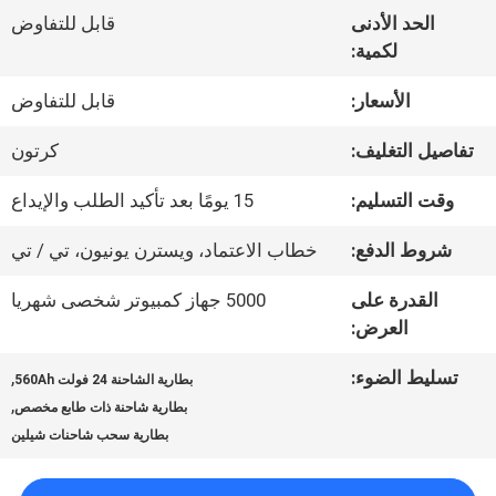
المعمل
الحد الأدنى
قابل للتفاوض
لكمية:
ضبط
الأسعار:
قابل للتفاوض
الجودة
تفاصيل التغليف:
كرتون
وقت التسليم:
15 يومًا بعد تأكيد الطلب والإيداع
اتصل
شروط الدفع:
خطاب الاعتماد، ويسترن يونيون، تي / تي
بنا
القدرة على
5000 جهاز كمبيوتر شخصى شهريا
العرض:
أخبار
تسليط الضوء:
,
بطارية الشاحنة 24 فولت 560Ah
,
بطارية شاحنة ذات طابع مخصص
خريطة
بطارية سحب شاحنات شيلين
الموقع