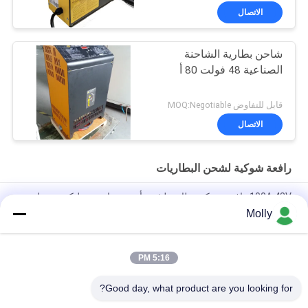
الاتصال
شاحن بطارية الشاحنة
الصناعية 48 فولت 80 أ
قابل للتفاوض MOQ:Negotiable
الاتصال
رافعة شوكية لشحن البطاريات
100A 48V رافعة شوكية بطارية ليثيوم أيون شواحن سيليكون معدل
التحكم
Molly
سبيكة الألومنيوم CZB5C 24V/45A شاحن بطارية الشاحنة مع مروحة
تبريد صامتة
5:16 PM
120A شاحن بطارية رافعة شوكية 48 فولت حماية الشحن الزائد
Good day, what product are you looking for?