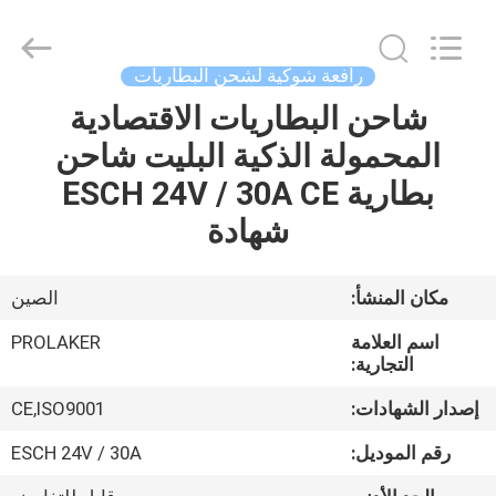
2026
LAKER
AUTOPARTS
CO.,LIMITED.
All
رافعة شوكية لشحن البطاريات
Rights
Reserved.
شاحن البطاريات الاقتصادية
منزل
المحمولة الذكية البليت شاحن
المنتجات
بطارية ESCH 24V / 30A CE
شهادة
حول
بنا
مكان المنشأ:
الصين
اسم العلامة
PROLAKER
جولة
التجارية:
في
إصدار الشهادات:
CE,ISO9001
المعمل
رقم الموديل:
ESCH 24V / 30A