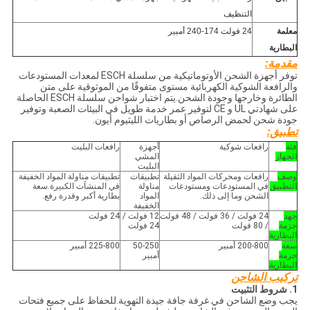
التنظيف
معلمة
24 فولت 174-240 أمبير
البطارية
مقدمة:
توفر أجهزة الشحن الأوتوماتيكية من سلسلة ESCH لمعدات المستودعات
والرافعة الشوكية الكهربائية مستوى متفوقًا من الموثوقية على متن
الطائرة وخارجها وجودة الشحن.يتم اختبار شواحن سلسلة ESCH الحاصلة
على شهادتي UL و CE لتوفير عمر خدمة طويل في البيئات الصعبة وتوفير
جودة شحن لحمض الرصاص أو بطاريات الليثيوم أيون.
تطبيق:
فئة
رافعات شوكية
أجهزة
رافعات البليت
الجهاز
المشي
البليت
وصف
رافعات ومحركات المواد الثقيلة
تطبيقات
تطبيقات مناولة المواد الخفيفة
التطبيق
في المستودعات ومستودعات
مناولة
في المنشآت الكبيرة.سعة
الشحن وما إلى ذلك.
المواد
بطارية أكبر وقدرة رفع.
الخفيفة
جهد
24 فولت / 36 فولت / 48 فولت
12 فولت /
24 فولت
حزمة
/ 80 فولت
24 فولت
البطارية
سعة
200-800 أمبير
50-250
225-800 أمبير
حزمة
أمبير
البطارية
تركيب الشاحن
1. شروط التثبيت
يجب وضع الشاحن في غرفة جافة جيدة التهوية.للحفاظ على جميع فتحات