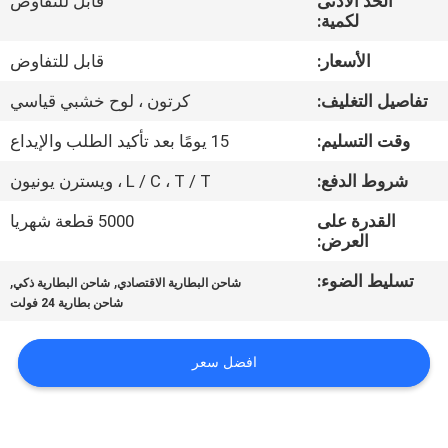
الحد الأدنى
قابل للتفاوض
ضبط
لكمية:
الجودة
الأسعار:
قابل للتفاوض
تفاصيل التغليف:
كرتون ، لوح خشبي قياسي
اتصل
بنا
وقت التسليم:
15 يومًا بعد تأكيد الطلب والإيداع
شروط الدفع:
L / C ، T / T ، ويسترن يونيون
أخبار
القدرة على
5000 قطعة شهريا
العرض:
خريطة
تسليط الضوء:
,
,
شاحن البطارية الاقتصادي
شاحن البطارية ذكي
الموقع
شاحن بطارية 24 فولت
افضل سعر
سياسة
الخصوصية