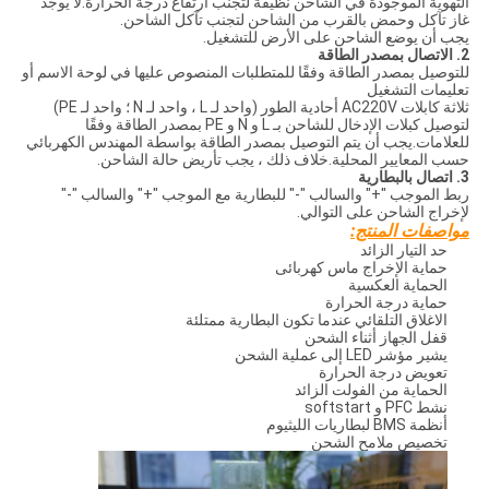
التهوية الموجودة في الشاحن نظيفة لتجنب ارتفاع درجة الحرارة.لا يوجد
غاز تآكل وحمض بالقرب من الشاحن لتجنب تآكل الشاحن.
يجب أن يوضع الشاحن على الأرض للتشغيل.
2. الاتصال بمصدر الطاقة
للتوصيل بمصدر الطاقة وفقًا للمتطلبات المنصوص عليها في لوحة الاسم أو
تعليمات التشغيل
ثلاثة كابلات AC220V أحادية الطور (واحد لـ L ، واحد لـ N ؛ واحد لـ PE)
لتوصيل كبلات الإدخال للشاحن بـ L و N و PE بمصدر الطاقة وفقًا
للعلامات.يجب أن يتم التوصيل بمصدر الطاقة بواسطة المهندس الكهربائي
حسب المعايير المحلية.خلاف ذلك ، يجب تأريض حالة الشاحن.
3. اتصال بالبطارية
ربط الموجب "+" والسالب "-" للبطارية مع الموجب "+" والسالب "-"
لإخراج الشاحن على التوالي.
مواصفات المنتج:
حد التيار الزائد
حماية الإخراج ماس كهربائى
الحماية العكسية
حماية درجة الحرارة
الاغلاق التلقائي عندما تكون البطارية ممتلئة
قفل الجهاز أثناء الشحن
يشير مؤشر LED إلى عملية الشحن
تعويض درجة الحرارة
الحماية من الفولت الزائد
نشط PFC و softstart
أنظمة BMS لبطاريات الليثيوم
تخصيص ملامح الشحن