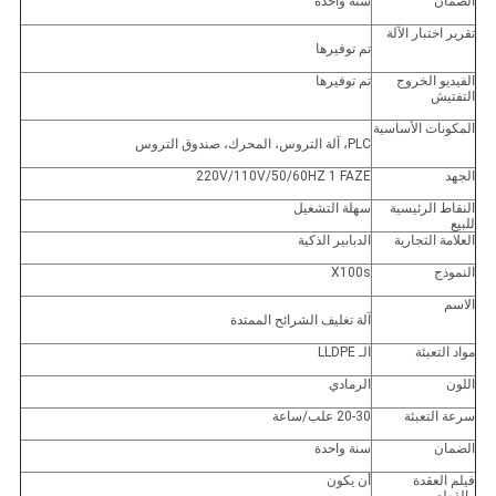
الضمان
سنة واحدة
تقرير اختبار الآلة
تم توفيرها
الفيديو الخروج
تم توفيرها
التفتيش
المكونات الأساسية
PLC، آلة التروس، المحرك، صندوق التروس
الجهد
220V/110V/50/60HZ 1 FAZE
النقاط الرئيسية
سهلة التشغيل
للبيع
العلامة التجارية
الدبابير الذكية
النموذج
X100s
الاسم
آلة تغليف الشرائح الممتدة
مواد التعبئة
الـ LLDPE
اللون
الرمادي
سرعة التعبئة
20-30 علب/ساعة
الضمان
سنة واحدة
فيلم العقدة
أن يكون