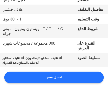
ضبط
تفاصيل التغليف:
غلاف خشبي
الجودة
وقت التسليم:
1 ~ 30 يومًا
اتصل
شروط الدفع:
T / T ، L / C ، ويسترن يونيون ، موني
جرام
بنا
القدرة على
300 مجموعة / مجموعات شهريا
العرض:
أخبار
تسليط الضوء:
,
,
آلة تغليف الصفائح ذاتية الدوران
آلة تغليف الصفائح
آلة تغليف الصفائح ذاتية التحريك
خريطة
الموقع
افضل سعر
سياسة
الخصوصية