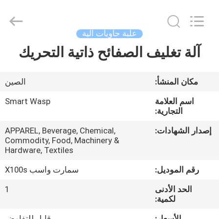
2026
LAKER
AUTOPARTS
CO.,LIMITED.
All
علبة حاويات آلية
Rights
Reserved.
آلة تغليف الصفائح ذاتية التحريك
منزل
المنتجات
مكان المنشأ:
الصين
اسم العلامة
Smart Wasp
حول
التجارية:
بنا
إصدار الشهادات:
APPAREL, Beverage, Chemical,
Commodity, Food, Machinery &
Hardware, Textiles
جولة
رقم الموديل:
سمارت واسب X100s
في
الحد الأدنى
1
المعمل
لكمية:
الأسعار:
قابل للتفاوض