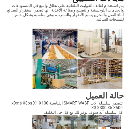
يتم استخدام لفائف الفوليت التلقائية على نطاق واسع في المستودعات
والخدمات اللوجستية والتصنيع وصناعة الأغذية. أنها تضمن استقرار البضائع
أثناء النقل والتخزين،منع الأضرار والتسرب، وهي مناسبة بشكل خاص
للمنتجات السائبة.
حالة العميل
تتضمن سلسلة آلات SMART WASP القياسية x0ms X0ps X1 X100
X3 X300 X5 X500
كل سلسلة آلة سوف توفر لك مع كل حل التغليف