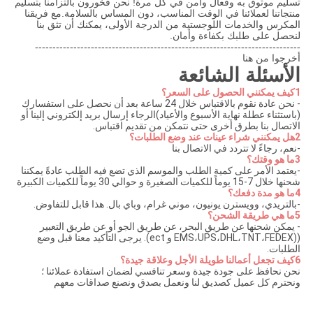
تسليم موثوق به وفعال وآمن في كل مرة! نحن فخورون بالتزامنا بتسليم
منتجاتنا لعملائنا في الوقت المناسب، دون المساس بالسلامة.مع فريقنا
المكرس والخدمات اللوجستية من الدرجة الأولى، يمكنك أن تثق بنا
لنحصل على طلبك بكفاءة وأمان.
----------------------------------------------------------------------------
أخرجوا من هنا
الأسئلة الشائعة
1كيف يمكنني الحصول على السعر؟
- نحن عادة نقوم بالاقتباس خلال 24 ساعة بعد أن نحصل على استفسارك
(باستثناء عطلة نهاية الأسبوع والأعياد)الرجاء إرسال بريد إلكتروني إلينا أو
الاتصال بنا بطرق أخرى حتى نتمكن من تقديم اقتباس.
2هل يمكنني شراء عينات عند وضع الطلبات؟
-نعم، رجاءً لا تتردد في الاتصال بنا
3ما هو وقتك؟
-يعتمد الأمر على كمية الطلب والموسم الذي تضع فيه الطلب عادةً يمكننا
شحنها خلال 7-15 يوماً للكميات الصغيرة و حوالي 30 يوماً للكميات الكبيرة
4ما هو مدة دفعك؟
-بالتريدي، وويسترن يونيون، موني غرام، وباي بال. هذا قابل للتفاوض.
5ما هي طريقة الشحن؟
- يمكن شحنها عن طريق البحر، عن طريق الجو أو عن طريق التعبير
((EMS،UPS،DHL،TNT،FEDEX و ect). يرجى التأكيد معنا قبل وضع
الطلبات.
6كيف تجعل أعمالنا طويلة الأجل وعلاقة جيدة؟
نحن نحافظ على جودة جيدة وسعر تنافسي لضمان استفادة عملائنا ؛
ونحترم كل عميل كصديق لنا ونعمل بصدق ونصنع صداقات معهم