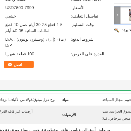
الأسعار:
USD7690-7999
تفاصيل التغليف:
خشبي
وقت التسليم:
1-5 قطع 25-30 أيام عمل 10 قطع
بيرة :
الطلبات السائبة 35-40 أيام
شروط الدفع:
(ت) ، (إل) ، (ويسترن يونيون) , D/A,
D/P
القدرة على العرض:
100 قطعة شهريا
اتصل
خييم، مجال السياحة
مواد:
لوح عزل مبثوق/فولاذ من الألياف الزجاج
دوق الحراسة، بيت
أرضيات غير قابلة للانزل
الأرضيات:
تجر، مرحاض، فيلا
مرحاض أسترالي قياسي فاخر
مقطورة ترخيص بيضاء مع غرفة د
,