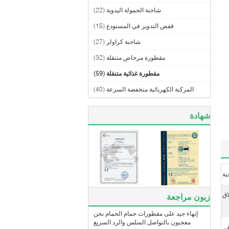
شاحنة الحمولة اليدوية
(22)
قفص التدوير في المستودع
(15)
شاحنة كراولر
(27)
مقطورة مرحاض متنقلة
(32)
مقطورة غذائية متنقلة
(59)
المركبة الكهربائية منخفضة السرعة
(40)
شهادة
ية
اق
زبون مراجعة
إنهاء جيد على مقطورات حمام الحمام نحن
معجبون بالتواصل السلس والرد السريع
ش
,